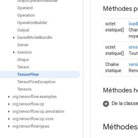
Graph
Operation
Builder
Méthodes p
Operand
Operation
Operation
Builder
octet
load
statique[]
Char
Output
noya
Saved
Model
Bundle
Server
octet
enre
Session
statique[]
Tout
Shape
Chaîne
vers
Tensor
statique
Renv
Tensor
Flow
Tensor
Flow
Exception
Méthodes h
Tensors
org
.
tensorflow
.
examples
De la classe
org
.
tensorflow
.
op
org
.
tensorflow
.
op
.
annotation
org
.
tensorflow
.
op
.
core
Méthodes
org
.
tensorflow
.
types