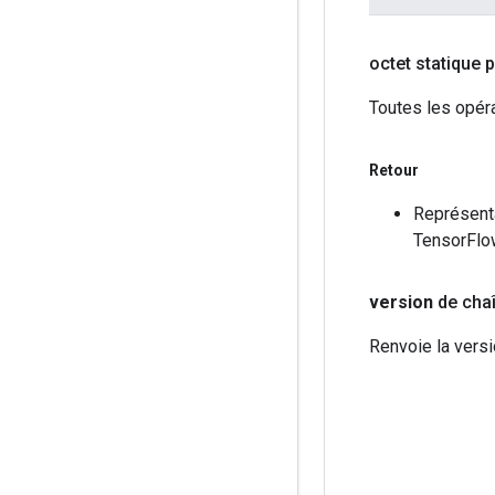
octet statique p
Toutes les opér
Retour
Représenta
TensorFlo
version
de chaî
Renvoie la vers