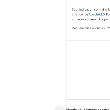
Sauf indication contraire, 
une licence
Apache 2.0
. P
sociétés affiliées. Une part
Dernière mise à jour le 202
Rester connecté
Blog
Forum
GitHub
Twitter
YouTube