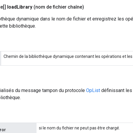
e[]
load
Library
(nom de fichier chaîne)
othèque dynamique dans le nom de fichier et enregistrez les opé
tte bibliothèque.
Chemin de la bibliothèque dynamique contenant les opérations et les
rialisés du message tampon du protocole
OpList
définissant les
bliothèque.
si le nom du fichier ne peut pas être chargé.
rror