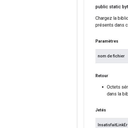
public static byt
Chargez la bibli
présents dans ce
Paramètres
nom de fichier
Retour
Octets sé
dans la bi
Jetés
InsatisfaitLinkE