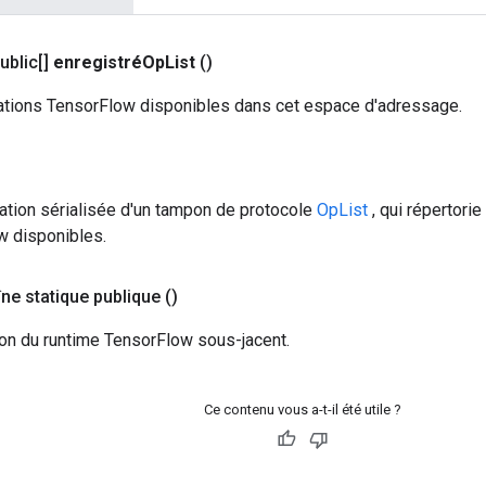
ublic[]
enregistréOp
List
()
ations TensorFlow disponibles dans cet espace d'adressage.
tion sérialisée d'un tampon de protocole
OpList
, qui répertori
w disponibles.
ne statique publique
()
ion du runtime TensorFlow sous-jacent.
Ce contenu vous a-t-il été utile ?