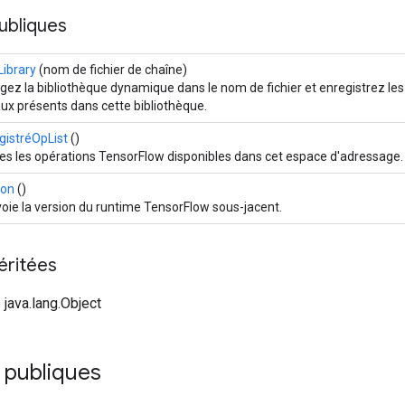
ubliques
Library
(nom de fichier de chaîne)
gez la bibliothèque dynamique dans le nom de fichier et enregistrez les
ux présents dans cette bibliothèque.
gistréOpList
()
es les opérations TensorFlow disponibles dans cet espace d'adressage.
ion
()
oie la version du runtime TensorFlow sous-jacent.
éritées
 java.lang.Object
 publiques