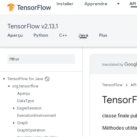
Installer
Apprendre
API
TensorFlow v2.13.1
Aperçu
Python
C++
Java
Plus
Tensor
Flow for Java
TensorFlow
API
org
.
tensorflow
Aperçu
Tensor
Data
Type
Eager
Session
classe finale p
Execution
Environment
Graph
Méthodes utilita
Graph
Operation