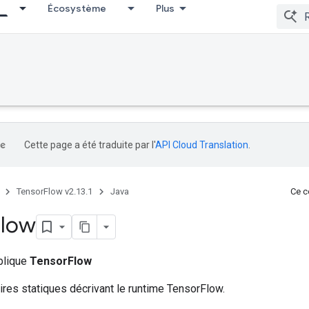
Écosystème
Plus
Cette page a été traduite par l'
API Cloud Translation
.
TensorFlow v2.13.1
Java
Ce co
Flow
ublique
TensorFlow
ires statiques décrivant le runtime TensorFlow.