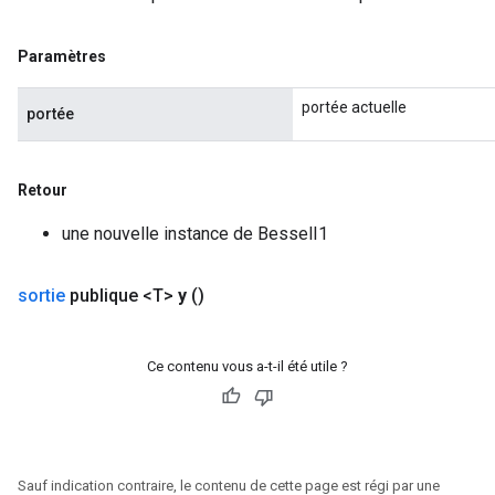
Flush
Paramètres
eHandleOp
portée actuelle
portée
ureSplit
Retour
une nouvelle instance de BesselI1
sortie
publique <T>
y
()
Ce contenu vous a-t-il été utile ?
Sauf indication contraire, le contenu de cette page est régi par une