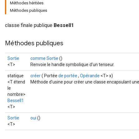
Méthodes héritées
Méthodes publiques
classe finale publique
BesselI1
Méthodes publiques
Sortie
comme Sortie
()
<T>
Renvoie le handle symbolique d'un tenseur.
statique
créer
( Portée
de portée
,
Opérande
<T> x)
<T étend
Méthode d'usine pour créer une classe encapsulant une 
le
nombre>
BesselI1
<T>
Sortie
oui
()
t
<T>