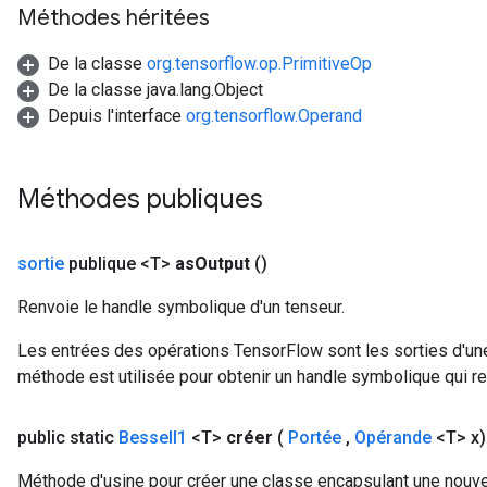
Méthodes héritées
De la classe
org.tensorflow.op.PrimitiveOp
De la classe java.lang.Object
source
Depuis l'interface
org.tensorflow.Operand
leOp
Méthodes publiques
sortie
publique <T>
as
Output
()
Renvoie le handle symbolique d'un tenseur.
Les entrées des opérations TensorFlow sont les sorties d'une
méthode est utilisée pour obtenir un handle symbolique qui rep
public static
Bessel
I1
<T>
créer
(
Portée
,
Opérande
<T> x)
Méthode d'usine pour créer une classe encapsulant une nouve