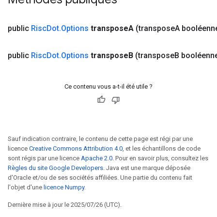
public
Risc
Dot
.
Options
transpose
A
(transpose
A booléenn
public
Risc
Dot
.
Options
transpose
B
(transpose
B booléenn
Ce contenu vous a-t-il été utile ?
Sauf indication contraire, le contenu de cette page est régi par une
licence
Creative Commons Attribution 4.0
, et les échantillons de code
sont régis par une licence
Apache 2.0
. Pour en savoir plus, consultez les
Règles du site Google Developers
. Java est une marque déposée
d'Oracle et/ou de ses sociétés affiliées. Une partie du contenu fait
l'objet d'une
licence Numpy
.
Dernière mise à jour le 2025/07/26 (UTC).