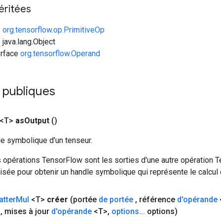
éritées
e
org.tensorflow.op.PrimitiveOp
 java.lang.Object
erface
org.tensorflow.Operand
 publiques
 <T>
as
Output
()
le symbolique d'un tenseur.
 opérations TensorFlow sont les sorties d'une autre opération T
isée pour obtenir un handle symbolique qui représente le calcul d
atter
Mul
<T>
créer
(portée
de portée
,
référence
d'opérande
>
,
mises à jour
d'opérande
<T>
,
options
.
.
.
options)