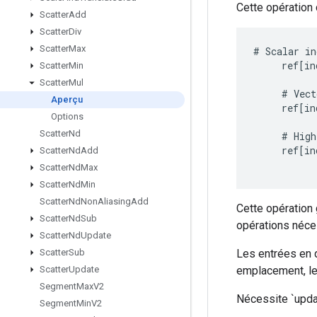
Cette opération 
Scatter
Add
Scatter
Div
Scatter
Max
#
Scalar
in
ref
[
in
Scatter
Min
Scatter
Mul
#
Vect
Aperçu
ref
[
in
Options
Scatter
Nd
#
High
ref
[
in
Scatter
Nd
Add
Scatter
Nd
Max
Scatter
Nd
Min
Scatter
Nd
Non
Aliasing
Add
Cette opération 
Scatter
Nd
Sub
opérations nécess
Scatter
Nd
Update
Les entrées en 
Scatter
Sub
emplacement, leu
Scatter
Update
Segment
Max
V2
Nécessite `updat
Segment
Min
V2