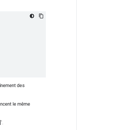
haînement des
rencent le même
`.