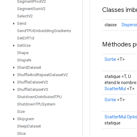
Segment
Prod
V2
Classes imb
Segment
Sum
V2
Select
V2
Send
classe
Dispers
Send
TPUEmbedding
Gradients
Set
Diff1d
Méthodes p
Set
Size
Shape
Sortie
<T>
Shape
N
Shard
Dataset
Shuffle
And
Repeat
Dataset
V2
statique <T, U
Shuffle
Dataset
V2
étend le nombre
ScatterMul
<T>
Shuffle
Dataset
V3
Shutdown
Distributed
TPU
Sortie
<T>
Shutdown
TPUSystem
Size
ScatterMul.Opti
Skipgram
statique
Sleep
Dataset
Slice