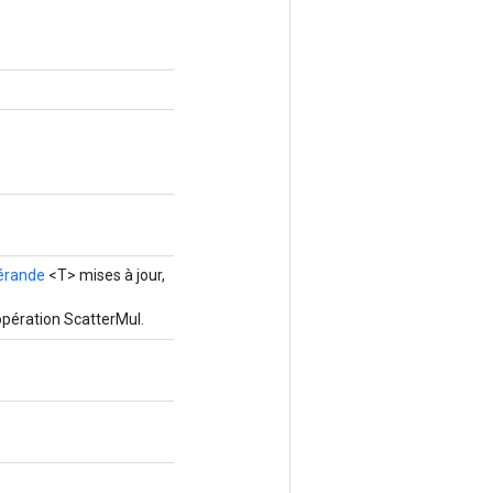
érande
<T> mises à jour,
opération ScatterMul.