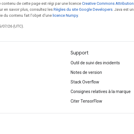
le contenu de cette page est régi par une licence
Creative Commons Attribution
our en savoir plus, consultez les
Règles du site Google Developers
. Java est 
ie du contenu fait l'objet d'une
licence Numpy
.
5/07/26 (UTC).
Support
Outil de suivi des incidents
Notes de version
Stack Overflow
Consignes relatives à la marque
Citer TensorFlow
S’abonner
S'abonner à la newsletter TensorFlow