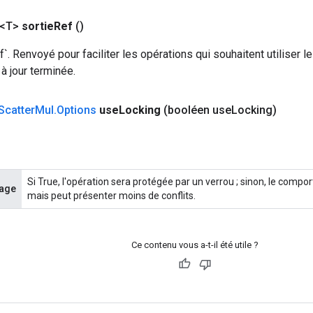
 <T>
sortie
Ref
()
f`. Renvoyé pour faciliter les opérations qui souhaitent utiliser l
 à jour terminée.
Scatter
Mul
.
Options
use
Locking
(booléen use
Locking)
Si True, l'opération sera protégée par un verrou ; sinon, le compor
lage
mais peut présenter moins de conflits.
Ce contenu vous a-t-il été utile ?