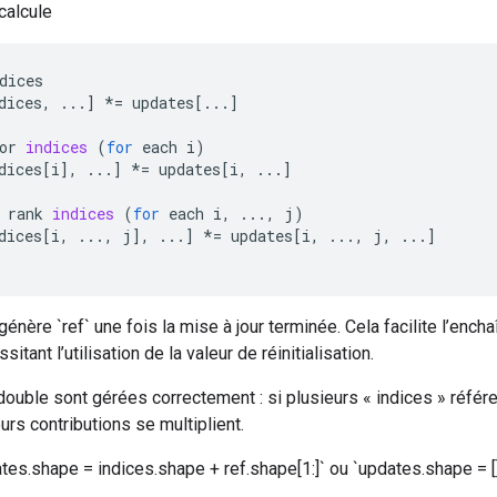
calcule
dices
dices
,
...
]
*=
updates
[
...
]
or
indices
(
for
each
i
)
dices
[
i
]
,
...
]
*=
updates
[
i
,
...
]
rank
indices
(
for
each
i
,
...,
j
)
dices
[
i
,
...,
j
]
,
...
]
*=
updates
[
i
,
...,
j
,
...
]
génère `ref` une fois la mise à jour terminée. Cela facilite l’enc
itant l’utilisation de la valeur de réinitialisation.
double sont gérées correctement : si plusieurs « indices » réfé
rs contributions se multiplient.
es.shape = indices.shape + ref.shape[1:]` ou `updates.shape = []