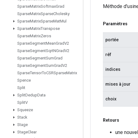
Méthode d'usine
Sparse
Matrix
Softmax
Grad
Sparse
Matrix
Sparse
Cholesky
Sparse
Matrix
Sparse
Mat
Mul
Paramètres
Sparse
Matrix
Transpose
Sparse
Matrix
Zeros
portée
Sparse
Segment
Mean
Grad
V2
Sparse
Segment
Sqrt
NGrad
V2
réf
Sparse
Segment
Sum
Grad
Sparse
Segment
Sum
Grad
V2
indices
Sparse
Tensor
To
CSRSparse
Matrix
Spence
mises à jour
Split
Split
Dedup
Data
choix
Split
V
Squeeze
Stack
Retours
Stage
une nouvel
Stage
Clear