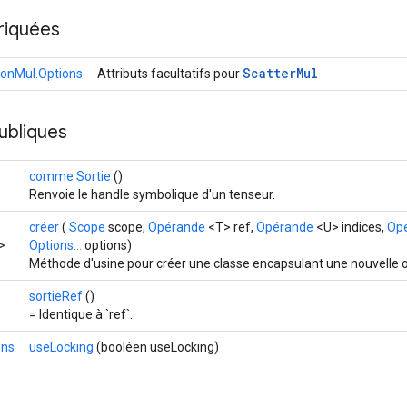
riquées
Scatter
Mul
ionMul.Options
Attributs facultatifs pour
ubliques
comme Sortie
()
Renvoie le handle symbolique d'un tenseur.
créer
(
Scope
scope,
Opérande
<T> ref,
Opérande
<U> indices,
Op
>
Options...
options)
Méthode d'usine pour créer une classe encapsulant une nouvelle 
sortieRef
()
= Identique à `ref`.
ons
useLocking
(booléen useLocking)