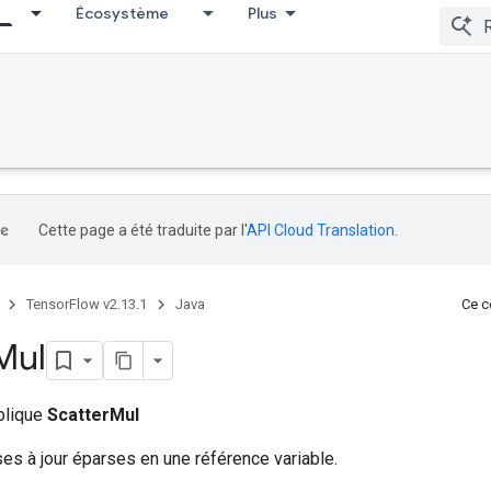
Écosystème
Plus
Cette page a été traduite par l'
API Cloud Translation
.
TensorFlow v2.13.1
Java
Ce co
Mul
ublique
ScatterMul
ses à jour éparses en une référence variable.