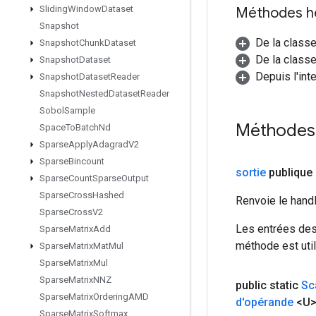
Sliding
Window
Dataset
Méthodes h
Snapshot
De la class
Snapshot
Chunk
Dataset
De la classe
Snapshot
Dataset
Depuis l'int
Snapshot
Dataset
Reader
Snapshot
Nested
Dataset
Reader
Sobol
Sample
Méthodes
Space
To
Batch
Nd
Sparse
Apply
Adagrad
V2
Sparse
Bincount
sortie
publique
Sparse
Count
Sparse
Output
Sparse
Cross
Hashed
Renvoie le hand
Sparse
Cross
V2
Les entrées des
Sparse
Matrix
Add
méthode est util
Sparse
Matrix
Mat
Mul
Sparse
Matrix
Mul
Sparse
Matrix
NNZ
public static
Sc
Sparse
Matrix
Ordering
AMD
d'opérande
<U
Sparse
Matrix
Softmax