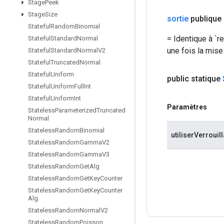
Stage
Peek
Stage
Size
sortie
publique
Stateful
Random
Binomial
= Identique à `re
Stateful
Standard
Normal
une fois la mise
Stateful
Standard
Normal
V2
Stateful
Truncated
Normal
Stateful
Uniform
public statique
Stateful
Uniform
Full
Int
Stateful
Uniform
Int
Paramètres
Stateless
Parameterized
Truncated
Normal
Stateless
Random
Binomial
utiliserVerrouil
Stateless
Random
Gamma
V2
Stateless
Random
Gamma
V3
Stateless
Random
Get
Alg
Stateless
Random
Get
Key
Counter
Stateless
Random
Get
Key
Counter
Alg
Stateless
Random
Normal
V2
Stateless
Random
Poisson