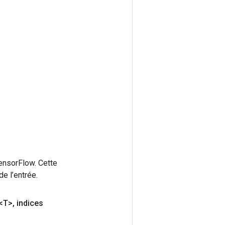
ensorFlow. Cette
e l’entrée.
<T>
,
indices