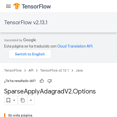
TensorFlow v2.13.1
Esta página se ha traducido con
Cloud Translation API
.
TensorFlow
API
TensorFlow v2.13.1
Java
¿Te ha resultado útil?
Sparse
Apply
Adagrad
V2
.
Options
En esta página