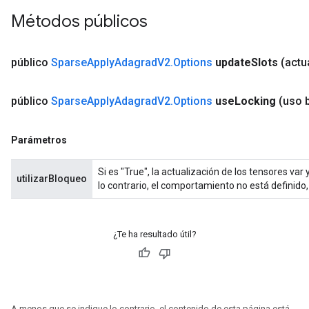
Métodos públicos
público
Sparse
Apply
Adagrad
V2
.
Options
update
Slots
(actu
público
Sparse
Apply
Adagrad
V2
.
Options
use
Locking
(uso 
Parámetros
Si es "True", la actualización de los tensores va
utilizarBloqueo
lo contrario, el comportamiento no está definid
¿Te ha resultado útil?
A menos que se indique lo contrario, el contenido de esta página está