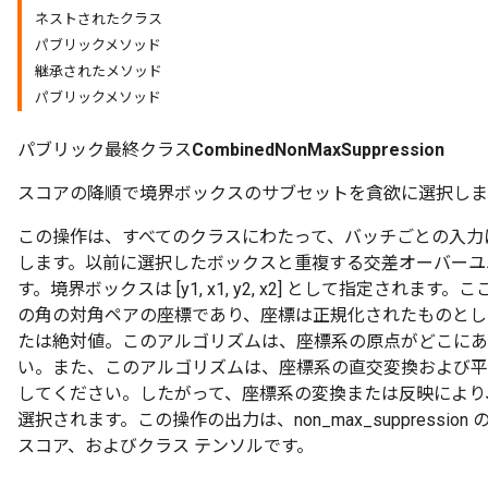
ネストされたクラス
パブリックメソッド
継承されたメソッド
パブリックメソッド
パブリック最終クラス
CombinedNonMaxSuppression
スコアの降順で境界ボックスのサブセットを貪欲に選択しま
この操作は、すべてのクラスにわたって、バッチごとの入力に対して n
します。以前に選択したボックスと重複する交差オーバーユニオ
す。境界ボックスは [y1, x1, y2, x2] として指定されます。ここで、
の角の対角ペアの座標であり、座標は正規化されたものとして提供で
たは絶対値。このアルゴリズムは、座標系の原点がどこにあ
い。また、このアルゴリズムは、座標系の直交変換および平
してください。したがって、座標系の変換または反映により
選択されます。この操作の出力は、non_max_suppressi
スコア、およびクラス テンソルです。