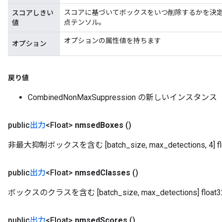
スコアに基づいてボックスをいつ削除するかを決定
スコアしきい
点テンソル。
値
オプションの属性値を持ちます
オプション
戻り値
CombinedNonMaxSuppression の新しいインスタンス
public
出力
<Float>
nmsed
Boxes
()
非最大抑制ボックスを含む [batch_size, max_detections, 4] 
public
出力
<Float>
nmsed
Classes
()
ボックスのクラスを含む [batch_size, max_detections] flo
public
出力
<Float>
nmsed
Scores
()