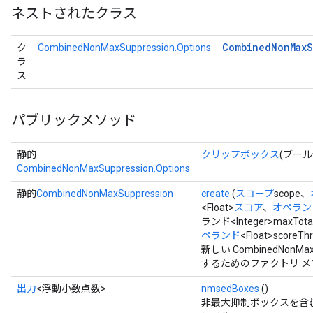
ネストされたクラス
Combined
Non
Max
S
ク
CombinedNonMaxSuppression.Options
ラ
ス
パブリックメソッド
静的
クリップボックス
(ブー
CombinedNonMaxSuppression.Options
静的
CombinedNonMaxSuppression
create
(
スコープ
scope、
<Float>
スコア
、
オペラン
ランド<Integer>maxTota
ペランド
<Float>scoreTh
新しい CombinedNonM
するためのファクトリ メ
出力
<浮動小数点数>
nmsedBoxes
()
非最大抑制ボックスを含む [batch