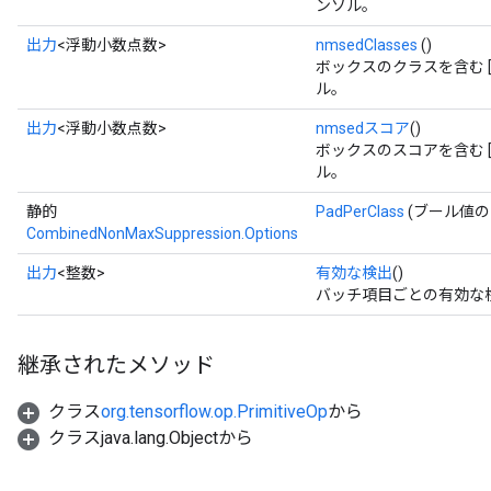
ンソル。
出力
<浮動小数点数>
nmsedClasses
()
ボックスのクラスを含む [batch_
ル。
出力
<浮動小数点数>
nmsedスコア
()
ボックスのスコアを含む [batch_
ル。
静的
PadPerClass
(ブール値の P
CombinedNonMaxSuppression.Options
出力
<整数>
有効な検出
()
バッチ項目ごとの有効な検出数を
継承されたメソッド
クラス
org.tensorflow.op.PrimitiveOp
から
クラスjava.lang.Objectから