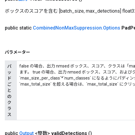
ボックスのスコアを含む [batch_size, max_detections] flo
public static
Combined
Non
Max
Suppression
.
Options
Pad
P
パラメーター
false の場合、出力 nmsed ボックス、スコア、クラスは「ma
パ
ます。 true の場合、出力 nmsed ボックス、スコア、およ
ッ
`max_size_per_class`*`num_classes` になるよ
ド
`max_total_size` を超える場合は、`max_total_size`
ご
と
の
ク
ラ
ス
public
Output
<整数>
valid
Detections
()