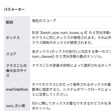
パラメーター
現在のスコープ
範囲
形状 `[batch_size, num_boxes, q, 4]` 
ボックス
のクラスに同じボックスが使用されます。それ以外
クラス固有のボックスが使用されます。
rBatch
各ボックス (ボックスの各行) に対応する単一のスコアを表す、
スコア
num_classes]` の 3 次元浮動小数点テンソル。
Batch
クラスごとの非最大抑制によって選択されるボッ
クラスごとの
最大出力サイ
atch
ズ
すべてのクラスにわたって保持されるボックスの最大数
maxTotalSize
数値に設定すると、システムのワークロードによって
とに注意してください。
IOU に関してボックスが重なりすぎるかどうかを決
iouしきい値
点テンソル。