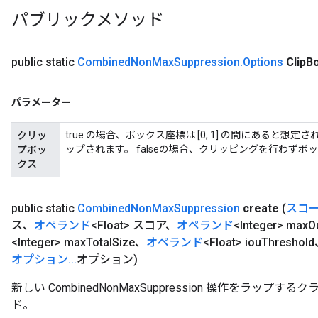
パブリックメソッド
public static
Combined
Non
Max
Suppression
.
Options
Clip
B
パラメーター
true の場合、ボックス座標は [0, 1] の間にあると想定さ
クリッ
ップされます。 falseの場合、クリッピングを行わず
プボッ
クス
public static
Combined
Non
Max
Suppression
create
(
スコ
ス、
オペランド
<Float> スコア、
オペランド
<Integer> max
O
<Integer> max
Total
Size、
オペランド
<Float> iou
Threshol
オプション
.
.
.
オプション)
ryTensorBatch
dTensorBatch
新しい CombinedNonMaxSuppression 操作をラッ
ド。