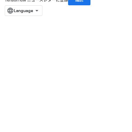
購読
TensorFlow ニュースレターに登録