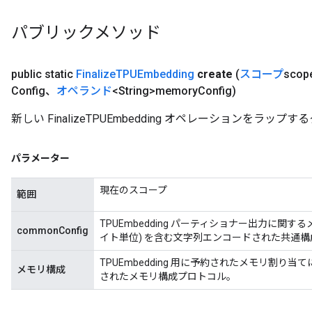
パブリックメソッド
public static
Finalize
TPUEmbedding
create
(
スコープ
sco
Config、
オペランド
<String>memory
Config)
新しい FinalizeTPUEmbedding オペレーションをラ
パラメーター
現在のスコープ
範囲
TPUEmbedding パーティショナー出力に関す
commonConfig
イト単位) を含む文字列エンコードされた共通
TPUEmbedding 用に予約されたメモリ割
メモリ構成
されたメモリ構成プロトコル。