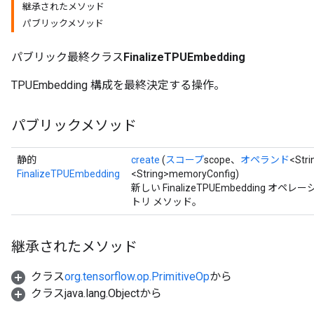
継承されたメソッド
パブリックメソッド
パブリック最終クラス
FinalizeTPUEmbedding
TPUEmbedding 構成を最終決定する操作。
パブリックメソッド
静的
create
(
スコープ
scope、
オペランド
<Str
FinalizeTPUEmbedding
<String>memoryConfig)
新しい FinalizeTPUEmbedding
トリ メソッド。
継承されたメソッド
クラス
org.tensorflow.op.PrimitiveOp
から
クラスjava.lang.Objectから