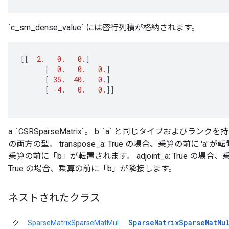
`c_sm_dense_value` には密行列積が格納されます。
[[
2.
0.
0.
]
[
0.
0.
0.
]
[
35.
40.
0.
]
[
-
4.
0.
0.
]]
a: `CSRSparseMatrix`。 b: `a` と同じタイプおよびランクを持つ `CS
の両方の型。 transpose_a: True の場合、乗算の前に 'a' が転置
乗算の前に「b」が転置されます。 adjoint_a: True の場合、乗算の
x
True の場合、乗算の前に「b」が隣接します。
ネストされたクラス
Sparse
Matrix
Sparse
Mat
Mu
ク
SparseMatrixSparseMatMul.