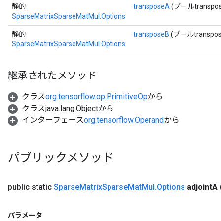
静的
transposeA
(ブールtranspos
SparseMatrixSparseMatMul.Options
静的
transposeB
(ブールtranspos
SparseMatrixSparseMatMul.Options
継承されたメソッド
クラス
org.tensorflow.op.PrimitiveOp
から
クラスjava.lang.Objectから
インターフェース
org.tensorflow.Operand
から
パブリックメソッド
public static
Sparse
Matrix
Sparse
Mat
Mul
.
Options
adjoint
A
パラメータ