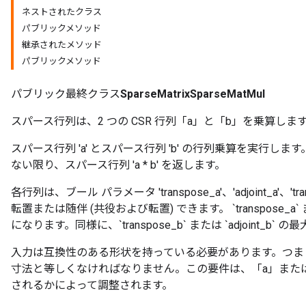
ネストされたクラス
パブリックメソッド
継承されたメソッド
パブリックメソッド
パブリック最終クラス
SparseMatrixSparseMatMul
スパース行列は、2 つの CSR 行列「a」と「b」を乗算しま
スパース行列 'a' とスパース行列 'b' の行列乗算を実行します。 
ない限り、スパース行列 'a * b' を返します。
各行列は、ブール パラメータ 'transpose_a'、'adjoint_a'、'tra
転置または随伴 (共役および転置) できます。 `transpose_a` または
になります。同様に、`transpose_b` または `adjoint_b`
入力は互換性のある形状を持っている必要があります。つま
寸法と等しくなければなりません。この要件は、「a」また
されるかによって調整されます。