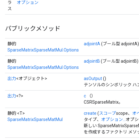
ラ
オプション
ス
パブリックメソッド
静的
adjointA
(ブール型 adjointA)
SparseMatrixSparseMatMul.Options
静的
adjointB
(ブール型 adjointB)
SparseMatrixSparseMatMul.Options
出力
<オブジェクト>
asOutput
()
テンソルのシンボリック ハ
出力
<?>
c
（）
CSRSparseMatrix。
静的 <T>
create
(
スコープ
scope、
オ
SparseMatrixSparseMatMul
タイプ、
オプション...
オプシ
新しい SparseMatrixS
を作成するファクトリ メソ