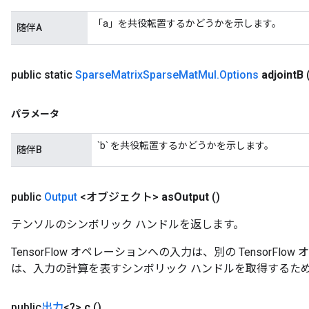
「a」を共役転置するかどうかを示します。
随伴A
public static
Sparse
Matrix
Sparse
Mat
Mul
.
Options
adjoint
B
パラメータ
`b` を共役転置するかどうかを示します。
随伴B
public
Output
<オブジェクト>
as
Output
()
テンソルのシンボリック ハンドルを返します。
TensorFlow オペレーションへの入力は、別の TensorF
は、入力の計算を表すシンボリック ハンドルを取得するた
public
出力
<?>
c
()