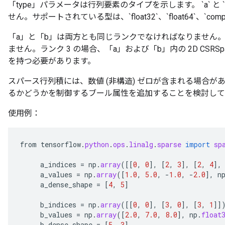
「type」パラメータは行列要素のタイプを示します。 `a` と
せん。サポートされている型は、`float32`、`float64`、`compl
「a」と「b」は両方とも同じランクでなければなりません
ません。ランク 3 の場合、「a」および「b」内の 2D CSRSpa
を持つ必要があります。
スパース行列積には、数値 (非構造) ゼロが含まれる場合があります。
るかどうかを制御するブール属性を追加することを検討して
使用例：
from
tensorflow
.
python
.
ops
.
linalg
.
sparse
import
sp
a_indices
=
np
.
array
(
[[
0
,
0
]
,
[
2
,
3
]
,
[
2
,
4
]
,
a_values
=
np
.
array
(
[
1.0
,
5.0
,
-
1.0
,
-
2.0
]
,
n
a_dense_shape
=
[
4
,
5
]
b_indices
=
np
.
array
(
[[
0
,
0
]
,
[
3
,
0
]
,
[
3
,
1
]]
b_values
=
np
.
array
(
[
2.0
,
7.0
,
8.0
]
,
np
.
float
b_dense_shape
=
[
5
,
3
]