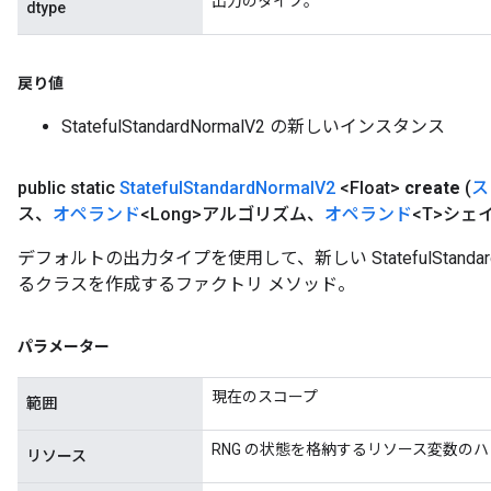
出力のタイプ。
dtype
戻り値
StatefulStandardNormalV2 の新しいインスタンス
public static
Stateful
Standard
Normal
V2
<Float>
create
(
ス
ス、
オペランド
<Long>アルゴリズム、
オペランド
<T>シェ
デフォルトの出力タイプを使用して、新しい StatefulStanda
るクラスを作成するファクトリ メソッド。
パラメーター
現在のスコープ
範囲
RNG の状態を格納するリソース変数の
リソース