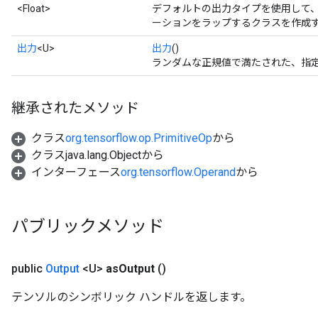
<Float>
デフォルトの出力タイプを使用して、新しい S
x
ーションをラップするクラスを作成す
出力
<U>
出力
()
ランダムな正規値で満たされた、指
継承されたメソッド
クラス
org.tensorflow.op.PrimitiveOp
から
クラスjava.lang.Objectから
インターフェース
org.tensorflow.Operand
から
パブリックメソッド
public
Output
<U>
as
Output
()
テンソルのシンボリック ハンドルを返します。