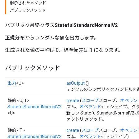
継承されたメソッド
パブリックメソッド
パブリック最終クラス
StatefulStandardNormalV2
正規分布からランダムな値を出力します。
生成された値の平均は 0、標準偏差は 1 になります。
パブリックメソッド
出力
<U>
asOutput
()
テンソルのシンボリック ハンドルを
静的 <U, T>
create
(
スコープ
スコープ、
オペラン
StatefulStandardNormalV2
ズム、
オペランド
<T> シェイプ、クラス
<U>
新しい StatefulStandardNo
ァクトリ メソッド。
静的 <T>
create
(
スコープ
スコープ、
オペラン
StatefulStandardNormalV2
ズム、
オペランド
<T> シェイプ)