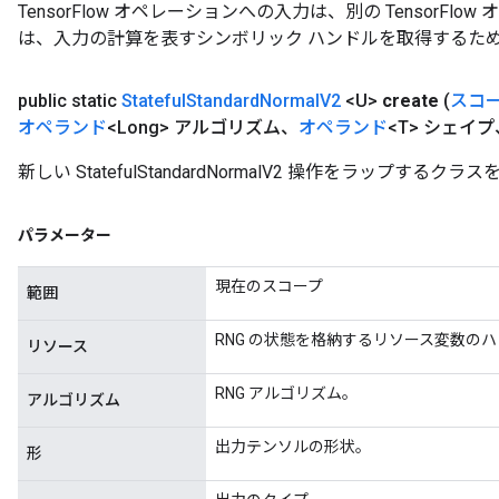
TensorFlow オペレーションへの入力は、別の TensorF
は、入力の計算を表すシンボリック ハンドルを取得するた
public static
Stateful
Standard
Normal
V2
<U>
create
(
スコ
オペランド
<Long> アルゴリズム、
オペランド
<T> シェイプ、C
新しい StatefulStandardNormalV2 操作をラップ
パラメーター
現在のスコープ
範囲
RNG の状態を格納するリソース変数の
リソース
RNG アルゴリズム。
アルゴリズム
出力テンソルの形状。
形