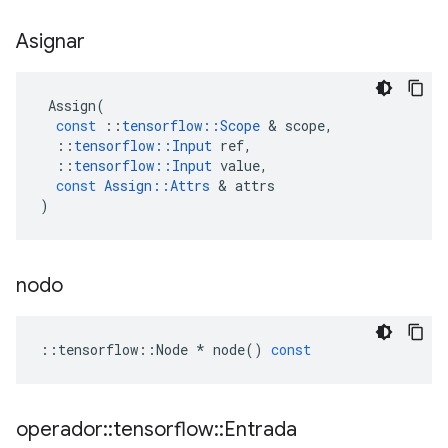
Asignar
Assign
(
const
::
tensorflow
::
Scope
&
scope
,
::
tensorflow
::
Input
ref
,
::
tensorflow
::
Input
value
,
const
Assign
::
Attrs
&
attrs
)
nodo
::
tensorflow
::
Node
*
node
()
const
operador
::
tensorflow
::
Entrada