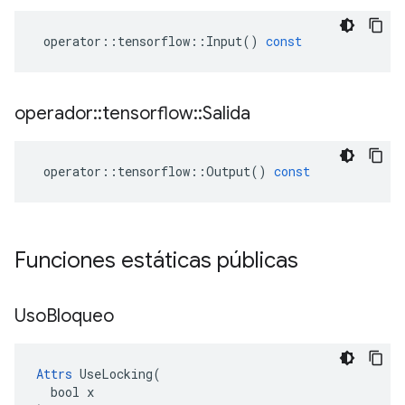
operator
::
tensorflow
::
Input
()
const
operador
::
tensorflow
::
Salida
operator
::
tensorflow
::
Output
()
const
Funciones estáticas públicas
Uso
Bloqueo
Attrs
 UseLocking(

  bool x
