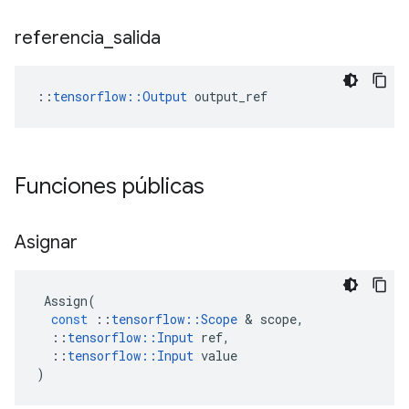
referencia
_
salida
::
tensorflow::Output
 output_ref
Funciones públicas
Asignar
Assign
(
const
::
tensorflow
::
Scope
&
scope
,
::
tensorflow
::
Input
ref
,
::
tensorflow
::
Input
value
)