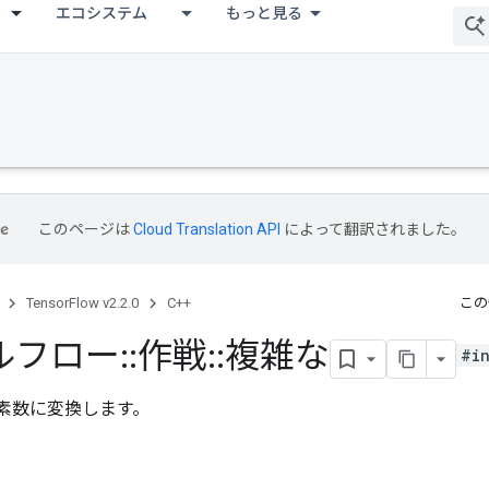
エコシステム
もっと見る
このページは
Cloud Translation API
によって翻訳されました。
TensorFlow v2.2.0
C++
この
ルフロー
::
作戦
::
複雑な
#i
複素数に変換します。