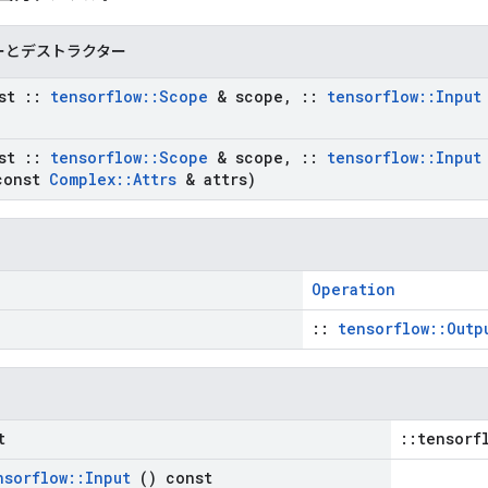
ーとデストラクター
st
::
tensorflow
::
Scope
& scope
,
::
tensorflow
::
Input
st
::
tensorflow
::
Scope
& scope
,
::
tensorflow
::
Input
onst
Complex
::
Attrs
& attrs)
Operation
::
tensorflow::Outp
t
::tensorf
nsorflow
::
Input
() const