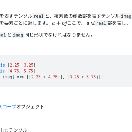
を表すテンソル
real
と、複素数の虚数部を表すテンソル
imag
を要素ごとに返します。
ここで、
a は
real
部を表し、
a
+
b
j
eal
と
imag
同じ形状でなければなりません。
is
[
2.25
,
3.25
]
is
[
4.75
,
5.75
]
imag
)
==>
[[
2.25
+
4.75
j
]
,
[
3.25
+
5.75
j
]]
スコープ
オブジェクト
 出力テンソル。