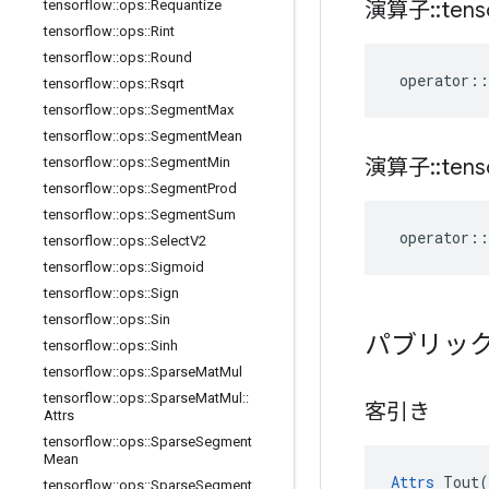
演算子
::
tens
tensorflow
::
ops
::
Requantize
tensorflow
::
ops
::
Rint
tensorflow
::
ops
::
Round
operator
::
tensorflow
::
ops
::
Rsqrt
tensorflow
::
ops
::
Segment
Max
tensorflow
::
ops
::
Segment
Mean
演算子
::
tens
tensorflow
::
ops
::
Segment
Min
tensorflow
::
ops
::
Segment
Prod
tensorflow
::
ops
::
Segment
Sum
operator
::
tensorflow
::
ops
::
Select
V2
tensorflow
::
ops
::
Sigmoid
tensorflow
::
ops
::
Sign
tensorflow
::
ops
::
Sin
パブリッ
tensorflow
::
ops
::
Sinh
tensorflow
::
ops
::
Sparse
Mat
Mul
tensorflow
::
ops
::
Sparse
Mat
Mul
::
客引き
Attrs
tensorflow
::
ops
::
Sparse
Segment
Mean
Attrs
 Tout(

tensorflow
::
ops
::
Sparse
Segment