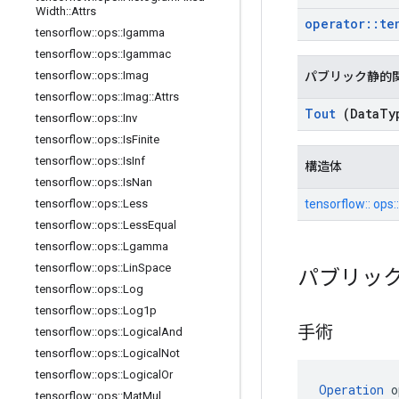
Width
::
Attrs
operator
::
te
tensorflow
::
ops
::
Igamma
tensorflow
::
ops
::
Igammac
tensorflow
::
ops
::
Imag
パブリック静的
tensorflow
::
ops
::
Imag
::
Attrs
Tout
(Data
Ty
tensorflow
::
ops
::
Inv
tensorflow
::
ops
::
Is
Finite
tensorflow
::
ops
::
Is
Inf
構造体
tensorflow
::
ops
::
Is
Nan
tensorflow:: ops:
tensorflow
::
ops
::
Less
tensorflow
::
ops
::
Less
Equal
tensorflow
::
ops
::
Lgamma
tensorflow
::
ops
::
Lin
Space
パブリッ
tensorflow
::
ops
::
Log
tensorflow
::
ops
::
Log1p
手術
tensorflow
::
ops
::
Logical
And
tensorflow
::
ops
::
Logical
Not
tensorflow
::
ops
::
Logical
Or
Operation
 o
tensorflow
::
ops
::
Mat
Mul