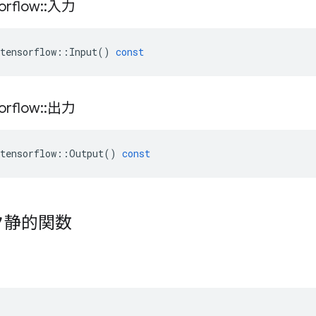
orflow
::
入力
tensorflow
::
Input
()
const
orflow
::
出力
tensorflow
::
Output
()
const
ク静的関数