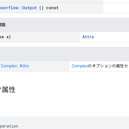
nsorflow
::
Output
() const
関数
pe x)
Attrs
: Complex:: Attrs
Complex
のオプションの属性セ
ク属性
peration