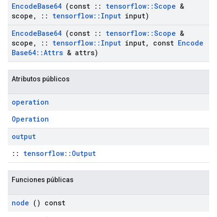
Encode
Base64
(const
::
tensorflow
::
Scope
&
scope
,
::
tensorflow
::
Input
input)
Encode
Base64
(const
::
tensorflow
::
Scope
&
scope
,
::
tensorflow
::
Input
input
,
const
Encode
Base64
::
Attrs
& attrs)
Atributos públicos
operation
Operation
output
::
tensorflow::Output
Funciones públicas
node
() const