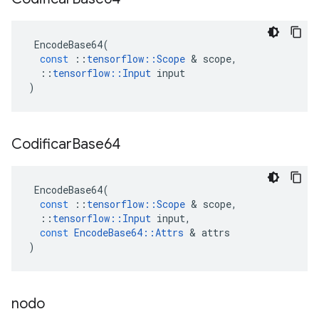
EncodeBase64
(
const
::
tensorflow
::
Scope
&
scope
,
::
tensorflow
::
Input
input
)
Codificar
Base64
EncodeBase64
(
const
::
tensorflow
::
Scope
&
scope
,
::
tensorflow
::
Input
input
,
const
EncodeBase64
::
Attrs
&
attrs
)
nodo