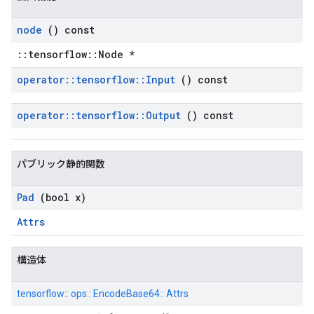
node
() const
::tensorflow::Node *
operator
::
tensorflow
::
Input
() const
operator
::
tensorflow
::
Output
() const
パブリック静的関数
Pad
(bool x)
Attrs
構造体
tensorflow:: ops:: EncodeBase64:: Attrs