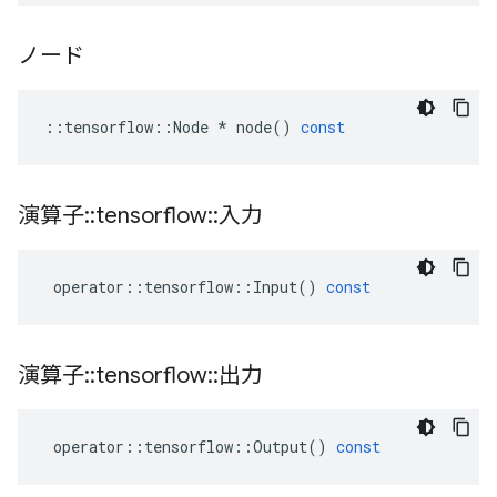
ノード
::
tensorflow
::
Node
*
node
()
const
演算子
::
tensorflow
::
入力
operator
::
tensorflow
::
Input
()
const
演算子
::
tensorflow
::
出力
operator
::
tensorflow
::
Output
()
const