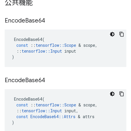
公共機能
Encode
Base64
EncodeBase64
(
const
::
tensorflow
::
Scope
&
scope
,
::
tensorflow
::
Input
input
)
Encode
Base64
EncodeBase64
(
const
::
tensorflow
::
Scope
&
scope
,
::
tensorflow
::
Input
input
,
const
EncodeBase64
::
Attrs
&
attrs
)