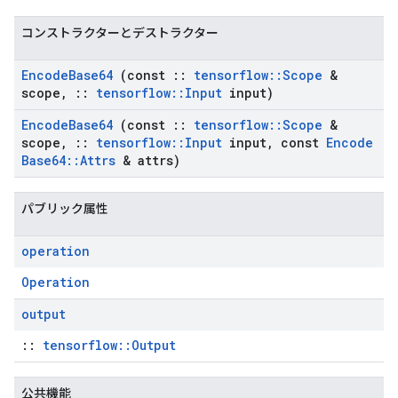
コンストラクターとデストラクター
Encode
Base64
(const
::
tensorflow
::
Scope
&
scope
,
::
tensorflow
::
Input
input)
Encode
Base64
(const
::
tensorflow
::
Scope
&
scope
,
::
tensorflow
::
Input
input
,
const
Encode
Base64
::
Attrs
& attrs)
パブリック属性
operation
Operation
output
::
tensorflow::Output
公共機能