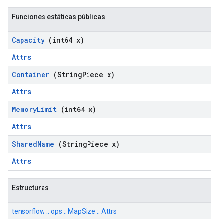
Funciones estáticas públicas
Capacity
(int64 x)
Attrs
Container
(String
Piece x)
Attrs
Memory
Limit
(int64 x)
Attrs
Shared
Name
(String
Piece x)
Attrs
Estructuras
tensorflow :: ops :: MapSize :: Attrs