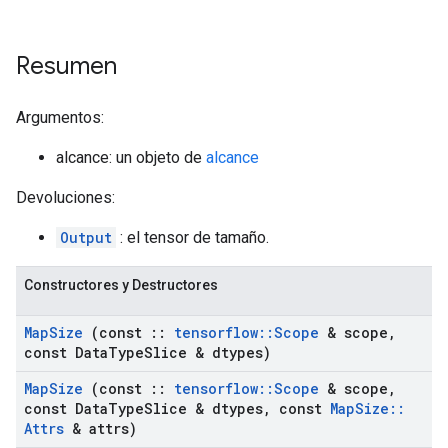
Resumen
Argumentos:
alcance: un objeto de
alcance
Devoluciones:
Output
: el tensor de tamaño.
Constructores y Destructores
Map
Size
(const
::
tensorflow
::
Scope
& scope
,
const Data
Type
Slice & dtypes)
Map
Size
(const
::
tensorflow
::
Scope
& scope
,
const Data
Type
Slice & dtypes
,
const
Map
Size
::
Attrs
& attrs)