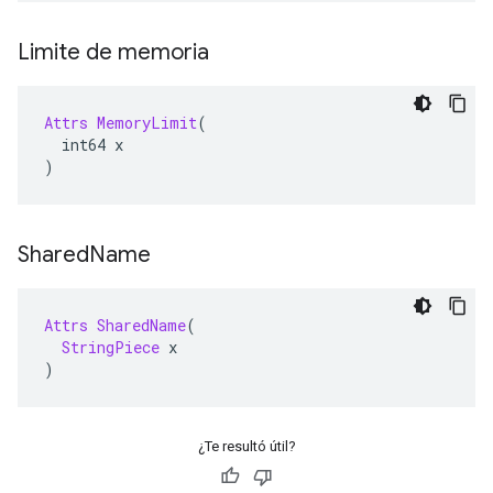
Limite de memoria
Attrs
MemoryLimit
(
  int64 x
)
Shared
Name
Attrs
SharedName
(
StringPiece
 x
)
¿Te resultó útil?