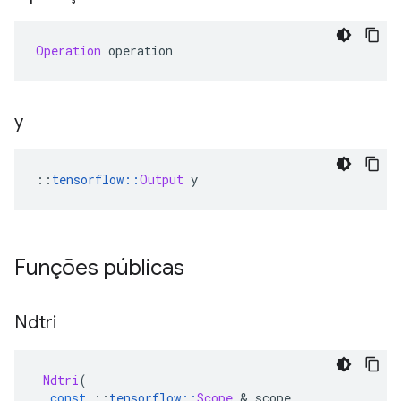
Operation
 operation
y
::
tensorflow
::
Output
 y
Funções públicas
Ndtri
Ndtri
(
const
::
tensorflow
::
Scope
&
 scope
,