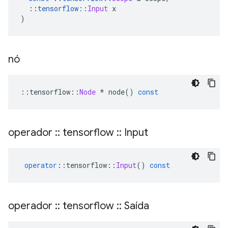
::
tensorflow
::
Input
 x
)
nó
::
tensorflow
::
Node
*
 node
()
const
operador
::
tensorflow
::
Input
operator
::
tensorflow
::
Input
()
const
operador
::
tensorflow
::
Saída