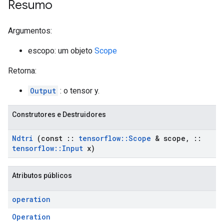
Resumo
Argumentos:
escopo: um objeto
Scope
Retorna:
Output
: o tensor y.
Construtores e Destruidores
Ndtri
(const
::
tensorflow
::
Scope
& scope
,
::
tensorflow
::
Input
x)
Atributos públicos
operation
Operation