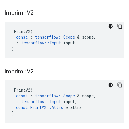
Imprimir
V2
PrintV2
(
const
::
tensorflow
::
Scope
&
scope
,
::
tensorflow
::
Input
input
)
Imprimir
V2
PrintV2
(
const
::
tensorflow
::
Scope
&
scope
,
::
tensorflow
::
Input
input
,
const
PrintV2
::
Attrs
&
attrs
)