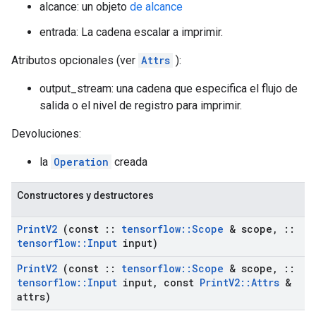
alcance: un objeto
de alcance
entrada: La cadena escalar a imprimir.
Atributos opcionales (ver
Attrs
):
output_stream: una cadena que especifica el flujo de
salida o el nivel de registro para imprimir.
Devoluciones:
la
Operation
creada
Constructores y destructores
Print
V2
(const
::
tensorflow
::
Scope
& scope
,
::
tensorflow
::
Input
input)
Print
V2
(const
::
tensorflow
::
Scope
& scope
,
::
tensorflow
::
Input
input
,
const
Print
V2
::
Attrs
&
attrs)