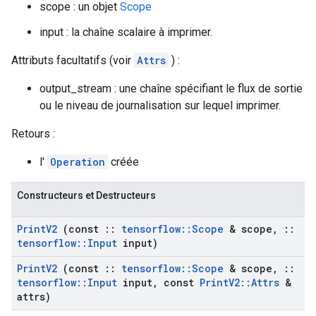
scope : un objet
Scope
input : la chaîne scalaire à imprimer.
Attributs facultatifs (voir
Attrs
) :
output_stream : une chaîne spécifiant le flux de sortie
ou le niveau de journalisation sur lequel imprimer.
Retours :
l'
Operation
créée
Constructeurs et Destructeurs
Print
V2
(const
::
tensorflow
::
Scope
& scope
,
::
tensorflow
::
Input
input)
Print
V2
(const
::
tensorflow
::
Scope
& scope
,
::
tensorflow
::
Input
input
,
const
Print
V2
::
Attrs
&
attrs)