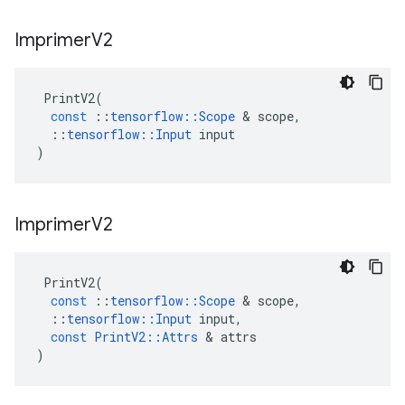
Imprimer
V2
PrintV2
(
const
::
tensorflow
::
Scope
&
scope
,
::
tensorflow
::
Input
input
)
Imprimer
V2
PrintV2
(
const
::
tensorflow
::
Scope
&
scope
,
::
tensorflow
::
Input
input
,
const
PrintV2
::
Attrs
&
attrs
)