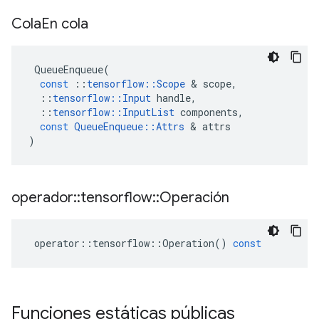
Cola
En cola
QueueEnqueue
(
const
::
tensorflow
::
Scope
&
scope
,
::
tensorflow
::
Input
handle
,
::
tensorflow
::
InputList
components
,
const
QueueEnqueue
::
Attrs
&
attrs
)
operador
::
tensorflow
::
Operación
operator
::
tensorflow
::
Operation
()
const
Funciones estáticas públicas