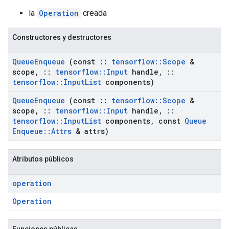
la
Operation
creada
Constructores y destructores
Queue
Enqueue
(const
::
tensorflow
::
Scope
&
scope
,
::
tensorflow
::
Input
handle
,
::
tensorflow
::
Input
List
components)
Queue
Enqueue
(const
::
tensorflow
::
Scope
&
scope
,
::
tensorflow
::
Input
handle
,
::
tensorflow
::
Input
List
components
,
const
Queue
Enqueue
::
Attrs
& attrs)
Atributos públicos
operation
Operation