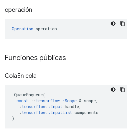
operación
Operation
 operation
Funciones públicas
Cola
En cola
QueueEnqueue
(
const
::
tensorflow
::
Scope
&
scope
,
::
tensorflow
::
Input
handle
,
::
tensorflow
::
InputList
components
)