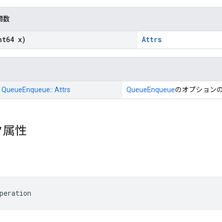
関数
t64 x)
Attrs
:: QueueEnqueue:: Attrs
QueueEnqueue
のオプション
ク属性
peration