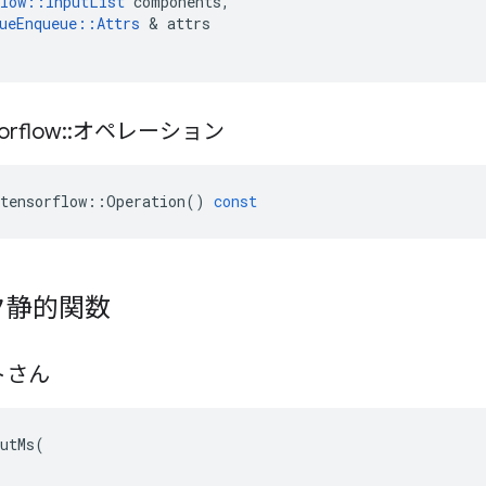
low
::
InputList
components
,
ueEnqueue
::
Attrs
&
attrs
orflow
::
オペレーション
tensorflow
::
Operation
()
const
ク静的関数
トさん
utMs(
