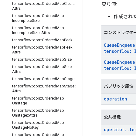
tensorflow
::
ops
::
Ordered
Map
Clear
::
戻り値:
Attrs
tensorflow
::
ops
::
Ordered
Map
作成され
Incomplete
Size
tensorflow
::
ops
::
Ordered
Map
コンストラクタ
Incomplete
Size
::
Attrs
tensorflow
::
ops
::
Ordered
Map
Peek
Queue
Enqueue
tensorflow
::
ops
::
Ordered
Map
Peek
::
tensorflow
::
Attrs
tensorflow
::
ops
::
Ordered
Map
Size
Queue
Enqueue
tensorflow
::
ops
::
Ordered
Map
Size
::
tensorflow
::
Attrs
tensorflow
::
ops
::
Ordered
Map
Stage
パブリック属性
tensorflow
::
ops
::
Ordered
Map
Stage
::
Attrs
operation
tensorflow
::
ops
::
Ordered
Map
Unstage
tensorflow
::
ops
::
Ordered
Map
Unstage
::
Attrs
公共機能
tensorflow
::
ops
::
Ordered
Map
Unstage
No
Key
operator
::
te
tensorflow
::
ops
::
Ordered
Map