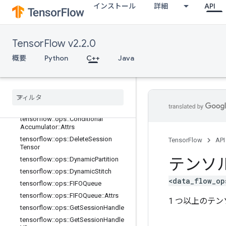
インストール
詳細
API
tensorflow::ops::BarrierClose::Attrs
tensorflow::ops::BarrierIncompleteSi
ze
TensorFlow v2.2.0
tensorflow::ops::BarrierInsertMany
tensorflow::ops::BarrierReadySize
概要
Python
C++
Java
tensorflow::ops::BarrierTakeMany
tensorflow
::
ops
::
Barrier
Take
Many
::
Attrs
tensorflow
::
ops
::
Conditional
Accumulator
tensorflow
::
ops
::
Conditional
Accumulator
::
Attrs
tensorflow
::
ops
::
Delete
Session
TensorFlow
API
Tensor
テンソ
tensorflow
::
ops
::
Dynamic
Partition
tensorflow
::
ops
::
Dynamic
Stitch
<data_flow_op
tensorflow
::
ops
::
FIFOQueue
tensorflow
::
ops
::
FIFOQueue
::
Attrs
1 つ以上のテ
tensorflow
::
ops
::
Get
Session
Handle
tensorflow
::
ops
::
Get
Session
Handle