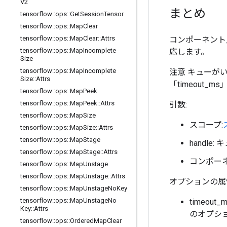
V2
まとめ
tensorflow
::
ops
::
Get
Session
Tensor
tensorflow
::
ops
::
Map
Clear
tensorflow
::
ops
::
Map
Clear
::
Attrs
コンポーネント
tensorflow
::
ops
::
Map
Incomplete
応します。
Size
tensorflow
::
ops
::
Map
Incomplete
注意 キューが
Size
::
Attrs
「timeout
tensorflow
::
ops
::
Map
Peek
tensorflow
::
ops
::
Map
Peek
::
Attrs
引数:
tensorflow
::
ops
::
Map
Size
スコープ:
tensorflow
::
ops
::
Map
Size
::
Attrs
tensorflow
::
ops
::
Map
Stage
handle
tensorflow
::
ops
::
Map
Stage
::
Attrs
コンポーネ
tensorflow
::
ops
::
Map
Unstage
tensorflow
::
ops
::
Map
Unstage
::
Attrs
オプションの属性
tensorflow
::
ops
::
Map
Unstage
No
Key
tensorflow
::
ops
::
Map
Unstage
No
timeou
Key
::
Attrs
のオプシ
tensorflow
::
ops
::
Ordered
Map
Clear