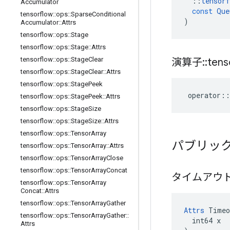
::
tensorf
Accumulator
const
Que
tensorflow
::
ops
::
Sparse
Conditional
)
Accumulator
::
Attrs
tensorflow
::
ops
::
Stage
tensorflow
::
ops
::
Stage
::
Attrs
tensorflow
::
ops
::
Stage
Clear
演算子
::
tens
tensorflow
::
ops
::
Stage
Clear
::
Attrs
tensorflow
::
ops
::
Stage
Peek
operator
::
tensorflow
::
ops
::
Stage
Peek
::
Attrs
tensorflow
::
ops
::
Stage
Size
tensorflow
::
ops
::
Stage
Size
::
Attrs
tensorflow
::
ops
::
Tensor
Array
パブリッ
tensorflow
::
ops
::
Tensor
Array
::
Attrs
tensorflow
::
ops
::
Tensor
Array
Close
tensorflow
::
ops
::
Tensor
Array
Concat
タイムアウ
tensorflow
::
ops
::
Tensor
Array
Concat
::
Attrs
tensorflow
::
ops
::
Tensor
Array
Gather
Attrs
 Timeo
tensorflow
::
ops
::
Tensor
Array
Gather
::
  int64 x

Attrs