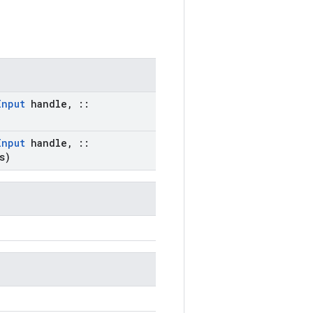
Input
handle
,
::
Input
handle
,
::
s)