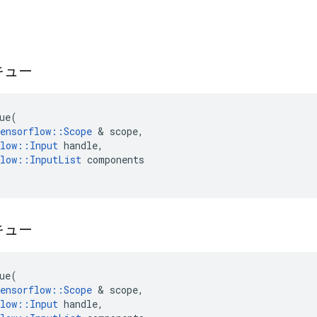
キュー
ue
(
ensorflow
::
Scope
&
scope
,
low
::
Input
handle
,
low
::
InputList
components
キュー
ue
(
ensorflow
::
Scope
&
scope
,
low
::
Input
handle
,