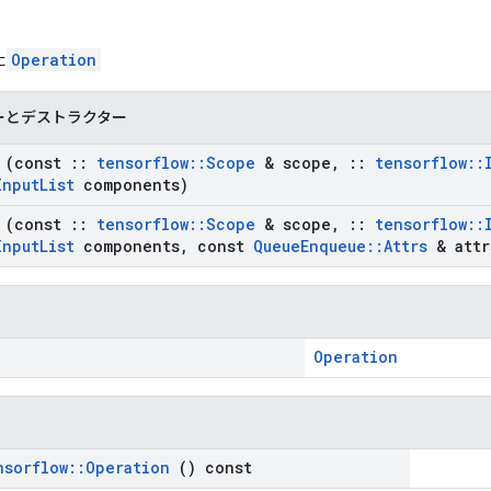
た
Operation
ーとデストラクター
(const
::
tensorflow
::
Scope
& scope
,
::
tensorflow
::
Input
List
components)
(const
::
tensorflow
::
Scope
& scope
,
::
tensorflow
::
Input
List
components
,
const
Queue
Enqueue
::
Attrs
& attr
Operation
nsorflow
::
Operation
() const