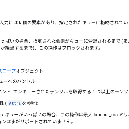
入力には k 個の要素があり、指定されたキューに格納されて
いっぱいの場合、指定された要素がキューに登録されるまで (
_ms」が経過するまで)、この操作はブロックされます。
スコープ
オブジェクト
: キューへのハンドル。
ント: エンキューされたテンソルを取得する 1 つ以上のテン
 (
Attrs
を参照):
t_ms: キューがいっぱいの場合、この操作は最大 timeout_ms
ョンはまだサポートされていません。