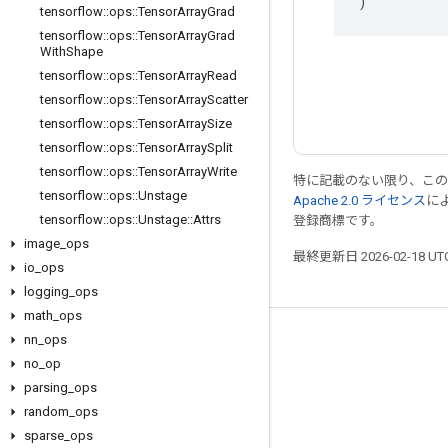
)
tensorflow
::
ops
::
Tensor
Array
Grad
tensorflow
::
ops
::
Tensor
Array
Grad
With
Shape
tensorflow
::
ops
::
Tensor
Array
Read
tensorflow
::
ops
::
Tensor
Array
Scatter
tensorflow
::
ops
::
Tensor
Array
Size
tensorflow
::
ops
::
Tensor
Array
Split
tensorflow
::
ops
::
Tensor
Array
Write
特に記載のない限り、こ
tensorflow
::
ops
::
Unstage
Apache 2.0 ライセンス
に
tensorflow
::
ops
::
Unstage
::
Attrs
登録商標です。
image
_
ops
最終更新日 2026-02-18 U
io
_
ops
logging
_
ops
math
_
ops
nn
_
ops
つながる
no
_
op
ブログ
parsing
_
ops
フォーラム
random
_
ops
sparse
_
ops
GitHub