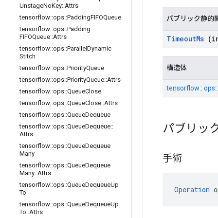
Unstage
No
Key
::
Attrs
tensorflow
::
ops
::
Padding
FIFOQueue
パブリック静的
tensorflow
::
ops
::
Padding
FIFOQueue
::
Attrs
Timeout
Ms
(in
tensorflow
::
ops
::
Parallel
Dynamic
Stitch
構造体
tensorflow
::
ops
::
Priority
Queue
tensorflow
::
ops
::
Priority
Queue
::
Attrs
tensorflow:: ops
tensorflow
::
ops
::
Queue
Close
tensorflow
::
ops
::
Queue
Close
::
Attrs
tensorflow
::
ops
::
Queue
Dequeue
パブリッ
tensorflow
::
ops
::
Queue
Dequeue
::
Attrs
tensorflow
::
ops
::
Queue
Dequeue
Many
手術
tensorflow
::
ops
::
Queue
Dequeue
Many
::
Attrs
tensorflow
::
ops
::
Queue
Dequeue
Up
Operation
 o
To
tensorflow
::
ops
::
Queue
Dequeue
Up
To
::
Attrs