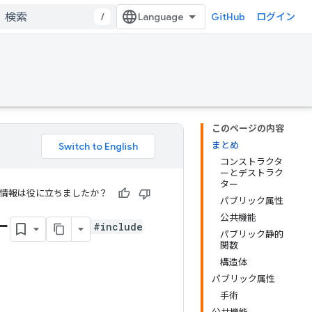
/
GitHub
ログイン
このページの内容
まとめ
コンストラクタ
ーとデストラク
ター
情報は役に立ちましたか？
パブリック属性
公共機能
ー
#include
パブリック静的
関数
構造体
パブリック属性
手術