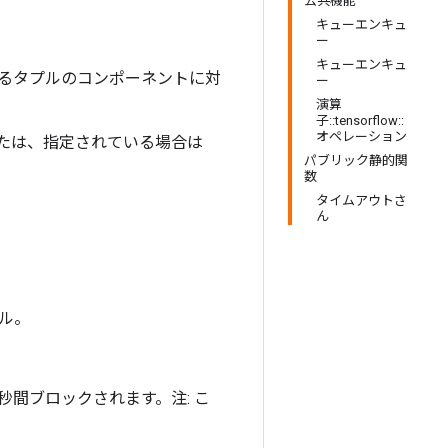
公共機能
キューエンキュ
ー
キューエンキュ
いるタプルのコンポーネントに対
ー
演算
子::tensorflow::
オペレーション
または、指定されている場合は
パブリック静的関
数
タイムアウトさ
ん
ソル。
 ミリ秒間ブロックされます。注: こ