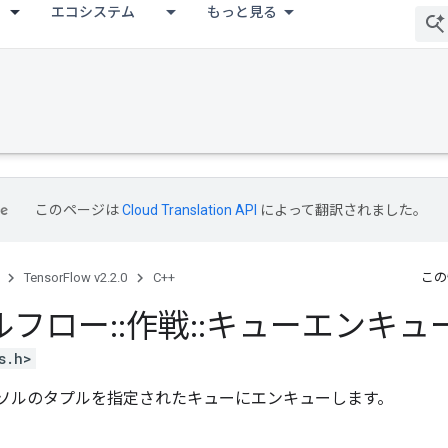
エコシステム
もっと見る
このページは
Cloud Translation API
によって翻訳されました。
TensorFlow v2.2.0
C++
この
ルフロー
::
作戦
::
キューエンキュ
s.h>
ンソルのタプルを指定されたキューにエンキューします。