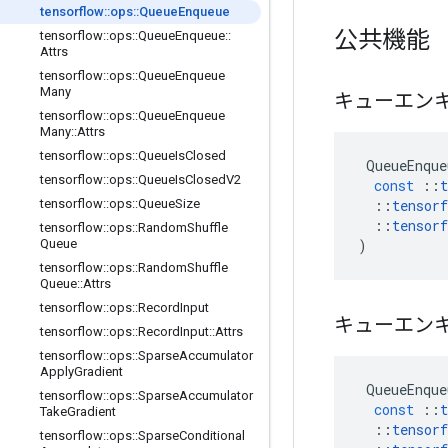
tensorflow
::
ops
::
Queue
Enqueue
公共機能
tensorflow
::
ops
::
Queue
Enqueue
::
Attrs
tensorflow
::
ops
::
Queue
Enqueue
Many
キューエン
tensorflow
::
ops
::
Queue
Enqueue
Many
::
Attrs
tensorflow
::
ops
::
Queue
Is
Closed
QueueEnque
tensorflow
::
ops
::
Queue
Is
Closed
V2
const
::
t
::
tensorf
tensorflow
::
ops
::
Queue
Size
::
tensorf
tensorflow
::
ops
::
Random
Shuffle
)
Queue
tensorflow
::
ops
::
Random
Shuffle
Queue
::
Attrs
tensorflow
::
ops
::
Record
Input
キューエン
tensorflow
::
ops
::
Record
Input
::
Attrs
tensorflow
::
ops
::
Sparse
Accumulator
Apply
Gradient
QueueEnque
tensorflow
::
ops
::
Sparse
Accumulator
const
::
t
Take
Gradient
::
tensorf
tensorflow
::
ops
::
Sparse
Conditional