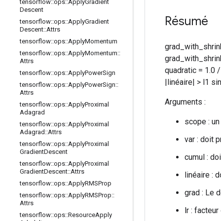
tensorflow
::
ops
::
Apply
Gradient
Descent
Résumé
tensorflow
::
ops
::
Apply
Gradient
Descent
::
Attrs
tensorflow
::
ops
::
Apply
Momentum
grad_with_shrin
tensorflow
::
ops
::
Apply
Momentum
::
grad_with_shrin
Attrs
quadratic = 1.0 /
tensorflow
::
ops
::
Apply
Power
Sign
|linéaire| > l1 
tensorflow
::
ops
::
Apply
Power
Sign
::
Attrs
Arguments :
tensorflow
::
ops
::
Apply
Proximal
Adagrad
scope : un
tensorflow
::
ops
::
Apply
Proximal
Adagrad
::
Attrs
var : doit 
tensorflow
::
ops
::
Apply
Proximal
Gradient
Descent
cumul : doi
tensorflow
::
ops
::
Apply
Proximal
Gradient
Descent
::
Attrs
linéaire : 
tensorflow
::
ops
::
Apply
RMSProp
grad : Le 
tensorflow
::
ops
::
Apply
RMSProp
::
Attrs
lr : facteu
tensorflow
::
ops
::
Resource
Apply