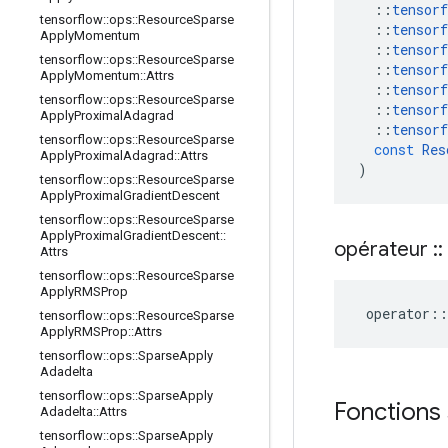
::
tensorf
tensorflow
::
ops
::
Resource
Sparse
::
tensorf
Apply
Momentum
::
tensorf
tensorflow
::
ops
::
Resource
Sparse
::
tensorf
Apply
Momentum
::
Attrs
::
tensorf
tensorflow
::
ops
::
Resource
Sparse
::
tensorf
Apply
Proximal
Adagrad
::
tensorf
tensorflow
::
ops
::
Resource
Sparse
const
Res
Apply
Proximal
Adagrad
::
Attrs
)
tensorflow
::
ops
::
Resource
Sparse
Apply
Proximal
Gradient
Descent
tensorflow
::
ops
::
Resource
Sparse
Apply
Proximal
Gradient
Descent
::
opérateur
::
Attrs
tensorflow
::
ops
::
Resource
Sparse
Apply
RMSProp
operator
::
tensorflow
::
ops
::
Resource
Sparse
Apply
RMSProp
::
Attrs
tensorflow
::
ops
::
Sparse
Apply
Adadelta
tensorflow
::
ops
::
Sparse
Apply
Fonctions 
Adadelta
::
Attrs
tensorflow
::
ops
::
Sparse
Apply