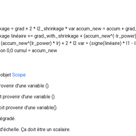
kage = grad + 2 * l2_shrinkage * var accum_new = accum + grad
kage linéaire += grad_with_shrinkage + (accum_new^(-lr_power) -
 (accum_new^(lr_power) * lr) + 2 * l2 var = (signe(linéaire) * l1 - 
sinon 0,0 cumul = accum_new
 objet
Scope
provenir d'une variable ().
t provenir d'une variable ().
doit provenir d’une variable().
dégradé.
r d’échelle. Ça doit être un scalaire.