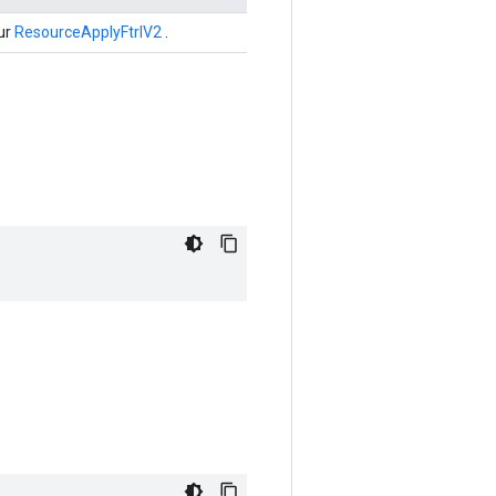
our
ResourceApplyFtrlV2
.