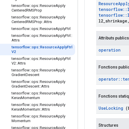
Resource
Appl
tensorflow
::
ops
::
Resource
Apply
tensorflow
::
Centered
RMSProp
tensorflow
::
tensorflow
::
ops
::
Resource
Apply
l2
_
shrinkage
Centered
RMSProp
::
Attrs
tensorflow
::
ops
::
Resource
Apply
Ftrl
tensorflow
::
ops
::
Resource
Apply
Ftrl
::
Attributs publics
Attrs
tensorflow
::
ops
::
Resource
Apply
Ftrl
operation
V2
tensorflow
::
ops
::
Resource
Apply
Ftrl
V2
::
Attrs
Fonctions publi
tensorflow
::
ops
::
Resource
Apply
Gradient
Descent
operator
::
te
tensorflow
::
ops
::
Resource
Apply
Gradient
Descent
::
Attrs
tensorflow
::
ops
::
Resource
Apply
Fonctions stati
Keras
Momentum
tensorflow
::
ops
::
Resource
Apply
Use
Locking
(b
Keras
Momentum
::
Attrs
tensorflow
::
ops
::
Resource
Apply
Momentum
Structures
tensorflow
::
ops
::
Resource
Apply