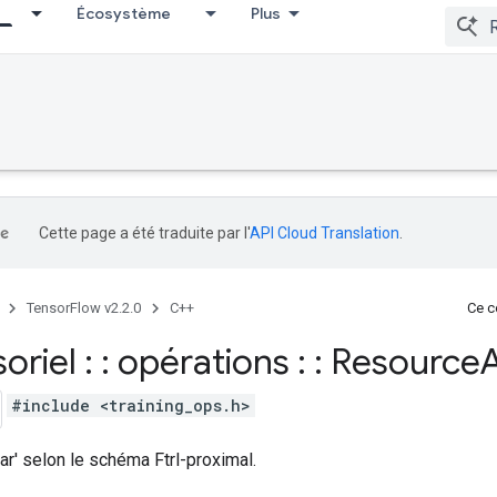
Écosystème
Plus
Cette page a été traduite par l'
API Cloud Translation
.
TensorFlow v2.2.0
C++
Ce co
soriel : : opérations : : Resource
#include <training_ops.h>
var' selon le schéma Ftrl-proximal.