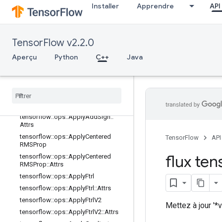
Installer
Apprendre
API
s
tensorflow::ops::ApplyAdagrad
tensorflow::ops::ApplyAdagrad::Attr
s
TensorFlow v2.2.0
tensorflow::ops::ApplyAdagradDA
Aperçu
Python
C++
Java
tensorflow::ops::ApplyAdagradDA::
Attrs
tensorflow
::
ops
::
Apply
Adam
tensorflow
::
ops
::
Apply
Adam
::
Attrs
tensorflow
::
ops
::
Apply
Add
Sign
tensorflow
::
ops
::
Apply
Add
Sign
::
Attrs
tensorflow
::
ops
::
Apply
Centered
TensorFlow
API
RMSProp
flux ten
tensorflow
::
ops
::
Apply
Centered
RMSProp
::
Attrs
tensorflow
::
ops
::
Apply
Ftrl
tensorflow
::
ops
::
Apply
Ftrl
::
Attrs
tensorflow
::
ops
::
Apply
Ftrl
V2
Mettez à jour '*
tensorflow
::
ops
::
Apply
Ftrl
V2
::
Attrs