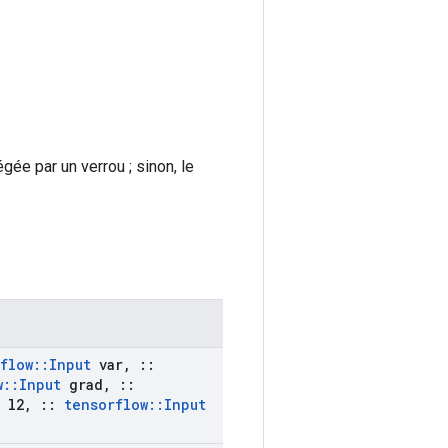
gée par un verrou ; sinon, le
flow
::
Input
var
,
::
w
::
Input
grad
,
::
l2
,
::
tensorflow
::
Input