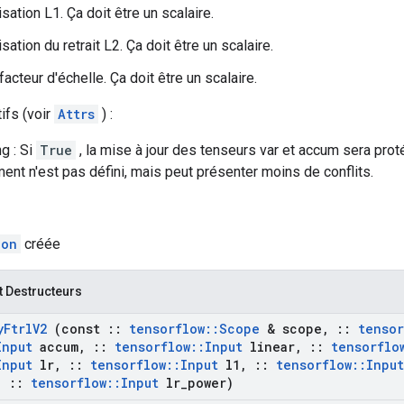
risation L1. Ça doit être un scalaire.
risation du retrait L2. Ça doit être un scalaire.
facteur d'échelle. Ça doit être un scalaire.
tifs (voir
Attrs
) :
g : Si
True
, la mise à jour des tenseurs var et accum sera proté
nt n'est pas défini, mais peut présenter moins de conflits.
ion
créée
t Destructeurs
y
Ftrl
V2
(const
::
tensorflow
::
Scope
& scope
,
::
tensor
Input
accum
,
::
tensorflow
::
Input
linear
,
::
tensorflo
Input
lr
,
::
tensorflow
::
Input
l1
,
::
tensorflow
::
Input
,
::
tensorflow
::
Input
lr
_
power)