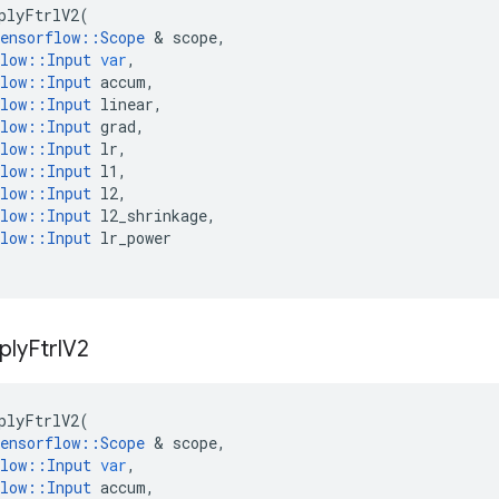
plyFtrlV2
(
ensorflow
::
Scope
&
scope
,
low
::
Input
var
,
low
::
Input
accum
,
low
::
Input
linear
,
low
::
Input
grad
,
low
::
Input
lr
,
low
::
Input
l1
,
low
::
Input
l2
,
low
::
Input
l2_shrinkage
,
low
::
Input
lr_power
ply
Ftrl
V2
plyFtrlV2
(
ensorflow
::
Scope
&
scope
,
low
::
Input
var
,
low
::
Input
accum
,