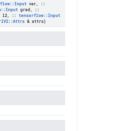
flow
::
Input
var
,
::
w
::
Input
grad
,
::
l2
,
::
tensorflow
::
Input
rl
V2
::
Attrs
& attrs)