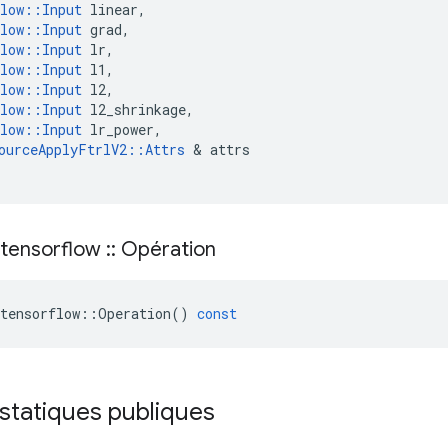
low
::
Input
linear
,
low
::
Input
grad
,
low
::
Input
lr
,
low
::
Input
l1
,
low
::
Input
l2
,
low
::
Input
l2_shrinkage
,
low
::
Input
lr_power
,
ourceApplyFtrlV2
::
Attrs
&
attrs
tensorflow
::
Opération
tensorflow
::
Operation
()
const
statiques publiques