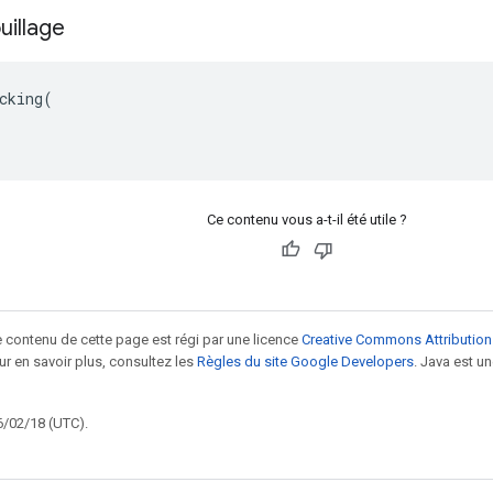
uillage
cking(

Ce contenu vous a-t-il été utile ?
le contenu de cette page est régi par une licence
Creative Commons Attribution
our en savoir plus, consultez les
Règles du site Google Developers
. Java est 
6/02/18 (UTC).