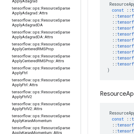
Apply
Adagrad
ResourceAp
tensorflow
::
ops
::
Resource
Sparse
const
::
t
Apply
Adagrad
::
Attrs
::
tensorf
tensorflow
::
ops
::
Resource
Sparse
::
tensorf
Apply
Adagrad
DA
::
tensorf
tensorflow
::
ops
::
Resource
Sparse
::
tensorf
Apply
Adagrad
DA
::
Attrs
::
tensorf
tensorflow
::
ops
::
Resource
Sparse
::
tensorf
Apply
Centered
RMSProp
::
tensorf
tensorflow
::
ops
::
Resource
Sparse
::
tensorf
Apply
Centered
RMSProp
::
Attrs
::
tensorf
tensorflow
::
ops
::
Resource
Sparse
)
Apply
Ftrl
tensorflow
::
ops
::
Resource
Sparse
Apply
Ftrl
::
Attrs
tensorflow
::
ops
::
Resource
Sparse
Resource
Ap
Apply
Ftrl
V2
tensorflow
::
ops
::
Resource
Sparse
Apply
Ftrl
V2
::
Attrs
ResourceAp
tensorflow
::
ops
::
Resource
Sparse
const
::
t
Apply
Keras
Momentum
::
tensorf
tensorflow
::
ops
::
Resource
Sparse
::
tensorf
Apply
Keras
Momentum
::
Attrs