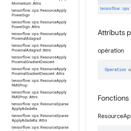
Momentum
::
Attrs
tensorflow : ops 
tensorflow
::
ops
::
Resource
Apply
Power
Sign
tensorflow
::
ops
::
Resource
Apply
Power
Sign
::
Attrs
Attributs 
tensorflow
::
ops
::
Resource
Apply
Proximal
Adagrad
tensorflow
::
ops
::
Resource
Apply
opération
Proximal
Adagrad
::
Attrs
tensorflow
::
ops
::
Resource
Apply
Proximal
Gradient
Descent
Operation
 o
tensorflow
::
ops
::
Resource
Apply
Proximal
Gradient
Descent
::
Attrs
tensorflow
::
ops
::
Resource
Apply
RMSProp
tensorflow
::
ops
::
Resource
Apply
Fonctions
RMSProp
::
Attrs
tensorflow
::
ops
::
Resource
Sparse
Apply
Adadelta
Resource
Ap
tensorflow
::
ops
::
Resource
Sparse
Apply
Adadelta
::
Attrs
tensorflow
::
ops
::
Resource
Sparse