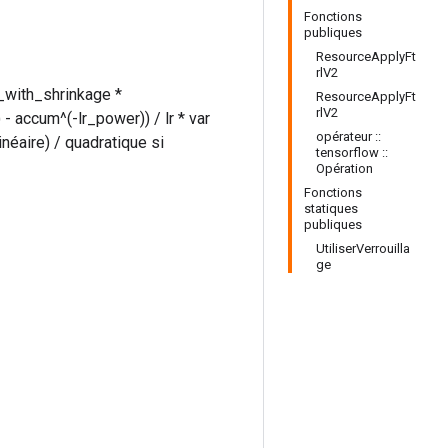
Fonctions
publiques
ResourceApplyFt
rlV2
_with_shrinkage *
ResourceApplyFt
rlV2
 accum^(-lr_power)) / lr * var
opérateur ::
linéaire) / quadratique si
tensorflow ::
Opération
Fonctions
statiques
publiques
UtiliserVerrouilla
ge