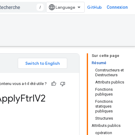
/
GitHub
Connexion
Sur cette page
Résumé
Constructeurs et
Destructeurs
Attributs publics
ntenu vous a-t-il été utile ?
Fonctions
publiques
Apply
Ftrl
V2
Fonctions
statiques
publiques
Structures
Attributs publics
opération