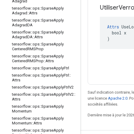
Adagrad
Utiliser
Verro
tensorflow
::
ops
::
Sparse
Apply
Adagrad
::
Attrs
tensorflow
::
ops
::
Sparse
Apply
Adagrad
DA
Attrs
 UseLo
  bool x

tensorflow
::
ops
::
Sparse
Apply
Adagrad
DA
::
Attrs
)
tensorflow
::
ops
::
Sparse
Apply
Centered
RMSProp
tensorflow
::
ops
::
Sparse
Apply
Centered
RMSProp
::
Attrs
tensorflow
::
ops
::
Sparse
Apply
Ftrl
tensorflow
::
ops
::
Sparse
Apply
Ftrl
::
Attrs
tensorflow
::
ops
::
Sparse
Apply
Ftrl
V2
Sauf indication contraire, 
tensorflow
::
ops
::
Sparse
Apply
Ftrl
V2
::
une licence
Apache 2.0
. P
Attrs
sociétés affiliées.
tensorflow
::
ops
::
Sparse
Apply
Momentum
Dernière mise à jour le 202
tensorflow
::
ops
::
Sparse
Apply
Momentum
::
Attrs
tensorflow
::
ops
::
Sparse
Apply