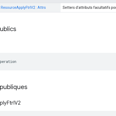
: ResourceApplyFtrlV2 : Attrs
Setters d'attributs facultatifs p
publics
peration
 publiques
ply
Ftrl
V2