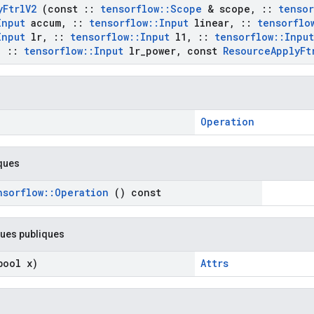
y
Ftrl
V2
(const
::
tensorflow
::
Scope
& scope
,
::
tensor
Input
accum
,
::
tensorflow
::
Input
linear
,
::
tensorflo
Input
lr
,
::
tensorflow
::
Input
l1
,
::
tensorflow
::
Input
,
::
tensorflow
::
Input
lr
_
power
,
const
Resource
Apply
Ft
Operation
ques
nsorflow
::
Operation
() const
ques publiques
ool x)
Attrs