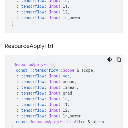
::
tensorflow
::
Input
 lr
,
::
tensorflow
::
Input
 l1
,
::
tensorflow
::
Input
 l2
,
::
tensorflow
::
Input
 lr_power
)
Resource
Apply
Ftrl
ResourceApplyFtrl
(
const
::
tensorflow
::
Scope
&
 scope
,
::
tensorflow
::
Input
var
,
::
tensorflow
::
Input
 accum
,
::
tensorflow
::
Input
 linear
,
::
tensorflow
::
Input
 grad
,
::
tensorflow
::
Input
 lr
,
::
tensorflow
::
Input
 l1
,
::
tensorflow
::
Input
 l2
,
::
tensorflow
::
Input
 lr_power
,
const
ResourceApplyFtrl
::
Attrs
&
 attrs
)