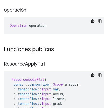
operación
Operation
 operation
Funciones publicas
Resource
Apply
Ftrl
ResourceApplyFtrl
(
const
::
tensorflow
::
Scope
&
 scope
,
::
tensorflow
::
Input
var
,
::
tensorflow
::
Input
 accum
,
::
tensorflow
::
Input
 linear
,
::
tensorflow
::
Input
 grad
,