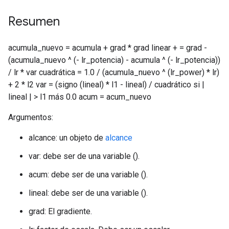
Resumen
acumula_nuevo = acumula + grad * grad linear + = grad -
(acumula_nuevo ^ (- lr_potencia) - acumula ^ (- lr_potencia))
/ lr * var cuadrática = 1.0 / (acumula_nuevo ^ (lr_power) * lr)
+ 2 * l2 var = (signo (lineal) * l1 - lineal) / cuadrático si |
lineal | > l1 más 0.0 acum = acum_nuevo
Argumentos:
alcance: un objeto de
alcance
var: debe ser de una variable ().
acum: debe ser de una variable ().
lineal: debe ser de una variable ().
grad: El gradiente.