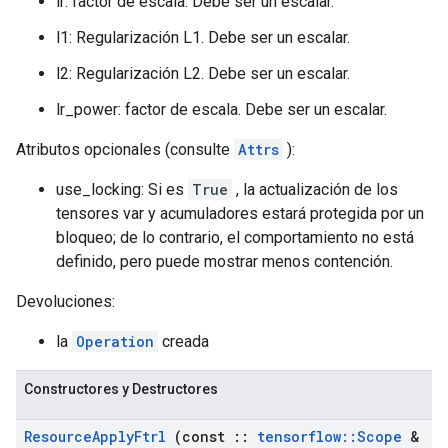
lr: factor de escala. Debe ser un escalar.
l1: Regularización L1. Debe ser un escalar.
l2: Regularización L2. Debe ser un escalar.
lr_power: factor de escala. Debe ser un escalar.
Atributos opcionales (consulte
Attrs
):
use_locking: Si es
True
, la actualización de los
tensores var y acumuladores estará protegida por un
bloqueo; de lo contrario, el comportamiento no está
definido, pero puede mostrar menos contención.
Devoluciones:
la
Operation
creada
Constructores y Destructores
Resource
Apply
Ftrl
(const
::
tensorflow
::
Scope
&