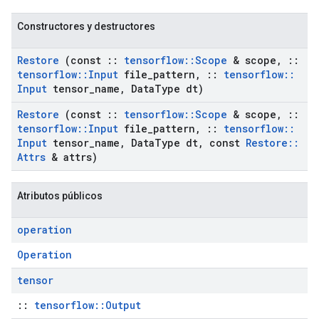
Constructores y destructores
Restore
(const
::
tensorflow
::
Scope
& scope
,
::
tensorflow
::
Input
file
_
pattern
,
::
tensorflow
::
Input
tensor
_
name
,
Data
Type dt)
Restore
(const
::
tensorflow
::
Scope
& scope
,
::
tensorflow
::
Input
file
_
pattern
,
::
tensorflow
::
Input
tensor
_
name
,
Data
Type dt
,
const
Restore
::
Attrs
& attrs)
Atributos públicos
operation
Operation
tensor
::
tensorflow::Output