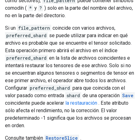
como sectores),
file_pattern
puede contener símbolos
comodín (
*
y
?
) solo en la parte del nombre del archivo,
no en la parte del directorio.
Si un
file_pattern
coincide con varios archivos,
preferred_shard
se puede utilizar para indicar en qué
archivo es probable que se encuentre el tensor solicitado.
Esta operación primero abrirá el archivo en el índice
preferred_shard
en la lista de archivos coincidentes e
intentará restaurar los tensores de ese archivo. Solo si no
se encuentran algunos tensores o segmentos de tensor en
ese primer archivo, el operador abre todos los archivos.
Configurar
preferred_shard
para que coincida con el
valor pasado como entrada
shard
de una operación
Save
coincidente puede acelerar
la restauración
. Este atributo
sólo afecta el rendimiento, no la corrección. El valor
predeterminado -1 significa que los archivos se procesan
en orden.
Consulte también
RestoreSlice
.