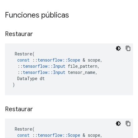
Funciones públicas
Restaurar
Restore
(
const
::
tensorflow
::
Scope
&
scope
,
::
tensorflow
::
Input
file_pattern
,
::
tensorflow
::
Input
tensor_name
,
DataType
dt
)
Restaurar
Restore
(
const
::
tensorflow
::
Scope
&
scope
,