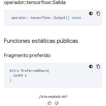
operador
::
tensorflow
::
Salida
operator
::
tensorflow
::
Output
()
const
Funciones estáticas públicas
Fragmento preferido
Attrs
 PreferredShard(

  int64 x

)
¿Te ha resultado útil?