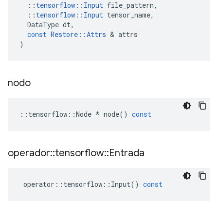
::
tensorflow
::
Input
file_pattern
,
::
tensorflow
::
Input
tensor_name
,
DataType
dt
,
const
Restore
::
Attrs
&
attrs
)
nodo
::
tensorflow
::
Node
*
node
()
const
operador
::
tensorflow
::
Entrada
operator
::
tensorflow
::
Input
()
const