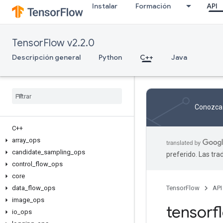
Instalar
Formación
API
TensorFlow v2.2.0
Descripción general
Python
C++
Java
Conozca 
C++
array
_
ops
candidate
_
sampling
_
ops
preferido. Las tr
control
_
flow
_
ops
core
data
_
flow
_
ops
TensorFlow
API
image
_
ops
tensor
io
_
ops