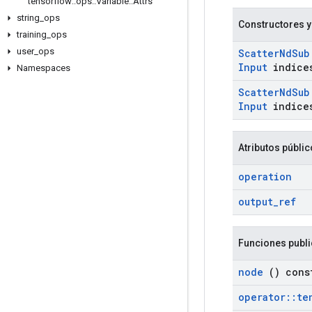
tensorflow
::
ops
::
Variable
::
Attrs
string
_
ops
Constructores y
training
_
ops
user
_
ops
Scatter
Nd
Sub
Input
indice
Namespaces
Scatter
Nd
Sub
Input
indice
Atributos públi
operation
output
_
ref
Funciones publ
node
() cons
operator
::
te