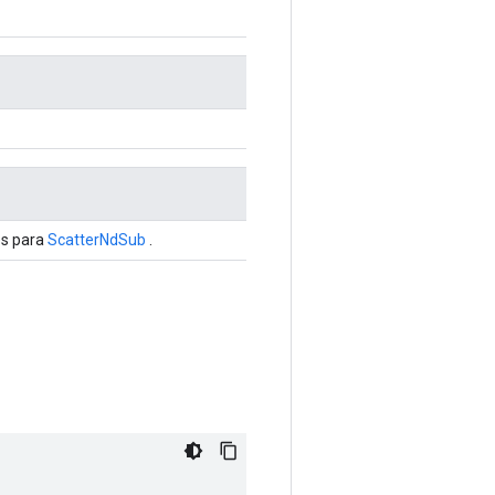
es para
ScatterNdSub
.