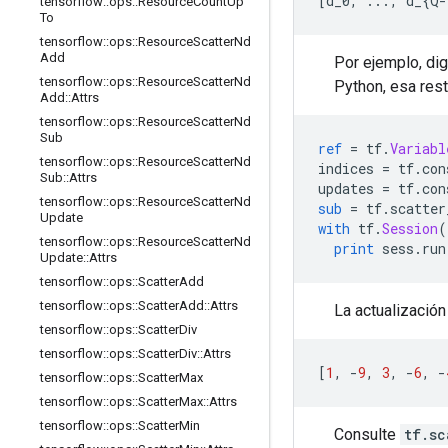
[
d_0
,
...,
 d_
{
Q
-
tensorflow
::
ops
::
Resource
Count
Up
To
tensorflow
::
ops
::
Resource
Scatter
Nd
Add
Por ejemplo, di
tensorflow
::
ops
::
Resource
Scatter
Nd
Python, esa rest
Add
::
Attrs
tensorflow
::
ops
::
Resource
Scatter
Nd
Sub
ref
=
 tf
.
Variabl
tensorflow
::
ops
::
Resource
Scatter
Nd
indices 
=
 tf
.
con
Sub
::
Attrs
updates 
=
 tf
.
con
tensorflow
::
ops
::
Resource
Scatter
Nd
sub
=
 tf
.
scatter
Update
with
 tf
.
Session
(
tensorflow
::
ops
::
Resource
Scatter
Nd
print
 sess
.
run
Update
::
Attrs
tensorflow
::
ops
::
Scatter
Add
tensorflow
::
ops
::
Scatter
Add
::
Attrs
La actualización 
tensorflow
::
ops
::
Scatter
Div
tensorflow
::
ops
::
Scatter
Div
::
Attrs
[
1
,
-
9
,
3
,
-
6
,
-
tensorflow
::
ops
::
Scatter
Max
tensorflow
::
ops
::
Scatter
Max
::
Attrs
tensorflow
::
ops
::
Scatter
Min
Consulte
tf.sc