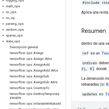
logging
_
ops
#include <st
math
_
ops
Aplica una resta
nn
_
ops
no
_
op
parsing
_
ops
Resumen
random
_
ops
sparse
_
ops
state
_
ops
dentro de una v
Descripción general
ref
es un
Ten
tensorflow
::
ops
::
Assign
tensorflow
::
ops
::
Assign
::
Attrs
indices
deben 
tensorflow
::
ops
::
Assign
Add
2}, K]
donde
tensorflow
::
ops
::
Assign
Add
::
Attrs
tensorflow
::
ops
::
Assign
Sub
La dimensión má
tensorflow
::
ops
::
Assign
Sub
::
Attrs
rebanadas (si
K
tensorflow
::
ops
::
Count
Up
To
updates
es
T
tensorflow
::
ops
::
Destroy
Temporary
Variable
tensorflow
::
ops
::
Is
Variable
Initialized