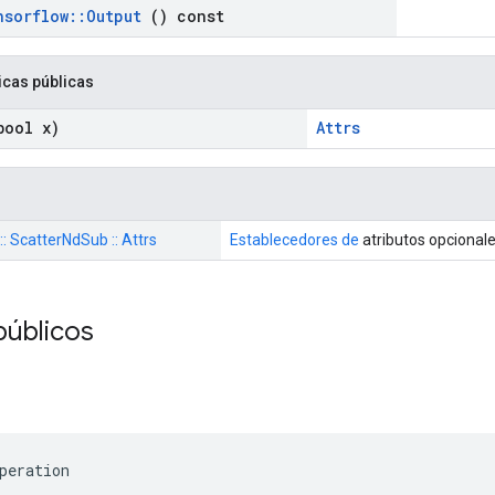
nsorflow
::
Output
() const
icas públicas
ool x)
Attrs
 :: ScatterNdSub :: Attrs
Establecedores de
atributos opcional
públicos
peration