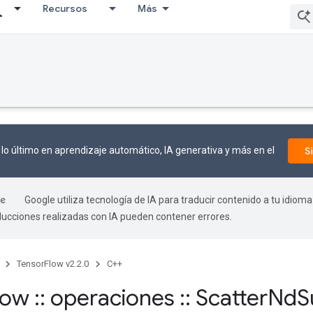
Recursos
Más
lo último en aprendizaje automático, IA generativa y más en el
S
Google utiliza tecnología de IA para traducir contenido a tu idioma
aducciones realizadas con IA pueden contener errores.
TensorFlow v2.2.0
C++
flow
::
operaciones
::
Scatter
Nd
S