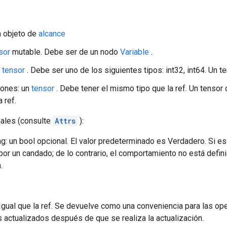
n objeto de
alcance
sor
mutable. Debe ser de un nodo
Variable
.
n
tensor
. Debe ser uno de los siguientes tipos: int32, int64. Un te
iones: un
tensor
. Debe tener el mismo tipo que la ref. Un tensor
a ref.
nales (consulte
Attrs
):
g: un bool opcional. El valor predeterminado es Verdadero. Si es
por un candado; de lo contrario, el comportamiento no está defi
.
 Igual que la ref. Se devuelve como una conveniencia para las op
s actualizados después de que se realiza la actualización.