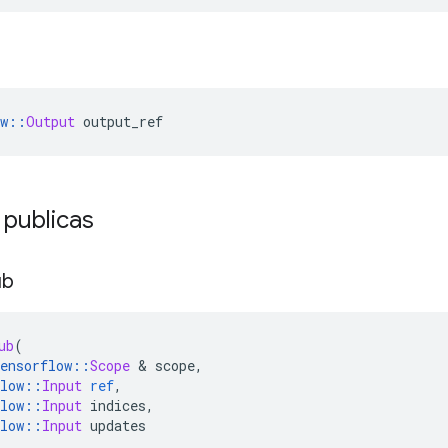
w
::
Output
 output_ref
 publicas
ub
ub
(
ensorflow
::
Scope
&
 scope
,
low
::
Input
ref
,
low
::
Input
 indices
,
low
::
Input
 updates