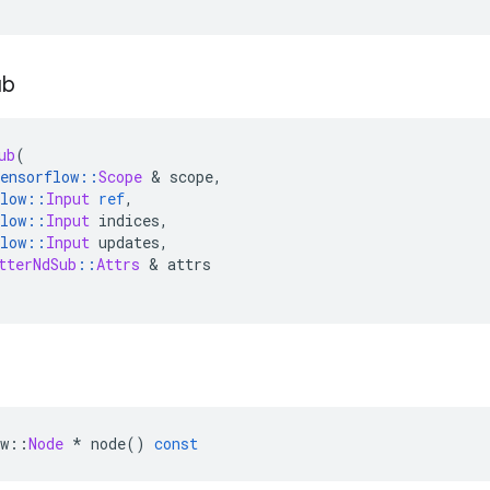
ub
ub
(
ensorflow
::
Scope
&
 scope
,
low
::
Input
ref
,
low
::
Input
 indices
,
low
::
Input
 updates
,
tterNdSub
::
Attrs
&
 attrs
w
::
Node
*
 node
()
const