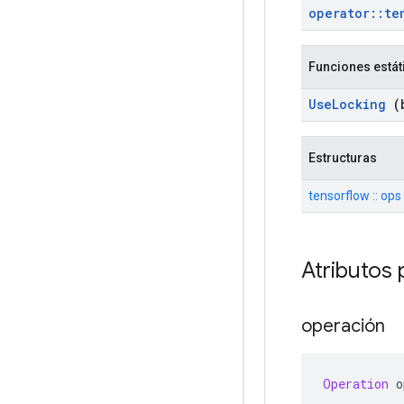
operator
::
te
Funciones estát
Use
Locking
(b
Estructuras
tensorflow :: ops
Atributos 
operación
Operation
 o