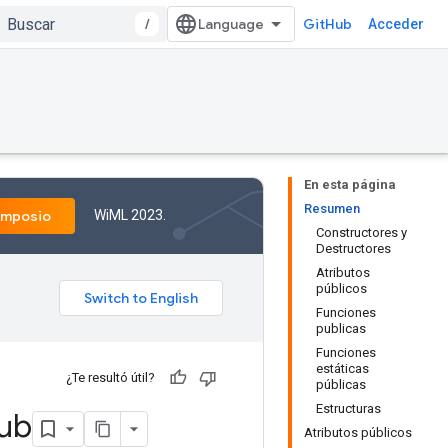
/
GitHub
Acceder
En esta página
Resumen
WiML 2023.
imposio
Constructores y
Destructores
Atributos
públicos
Funciones
publicas
Funciones
estáticas
¿Te resultó útil?
públicas
Estructuras
ub
Atributos públicos