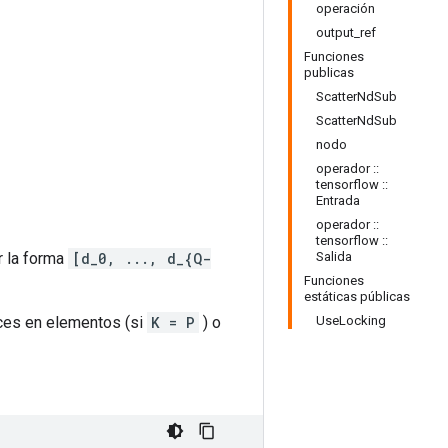
operación
output_ref
Funciones
publicas
ScatterNdSub
ScatterNdSub
nodo
operador ::
tensorflow ::
Entrada
operador ::
tensorflow ::
r la forma
[d_0, ..., d_{Q-
Salida
Funciones
estáticas públicas
ces en elementos (si
K = P
) o
UseLocking