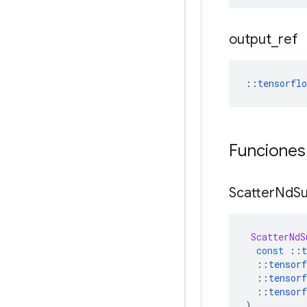
output
_
ref
::
tensorflo
Funciones
Scatter
Nd
S
ScatterNdS
const
::
t
::
tensorf
::
tensorf
::
tensorf
)