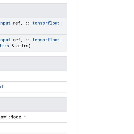
Input
ref
,
::
tensorflow
::
Input
ref
,
::
tensorflow
::
ttrs
& attrs)
ut
low::Node *