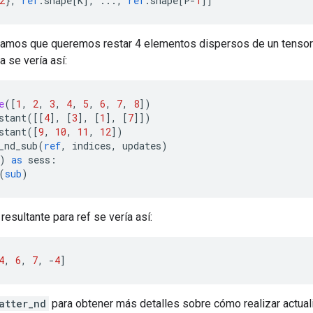
2
},
ref
.
shape
[
K
],
...,
ref
.
shape
[
P
-
1
]]
gamos que queremos restar 4 elementos dispersos de un tensor
a se vería así:
e
([
1
,
2
,
3
,
4
,
5
,
6
,
7
,
8
])
stant
([[
4
],
[
3
],
[
1
],
[
7
]])
stant
([
9
,
10
,
11
,
12
])
_nd_sub
(
ref
,
 indices
,
 updates
)
)
as
 sess
:
(
sub
)
resultante para ref se vería así:
4
,
6
,
7
,
-
4
]
atter_nd
para obtener más detalles sobre cómo realizar actua