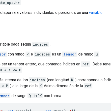
ate_ops.h>
 dispersa a valores individuales o porciones en una
variable
.
ariable dada según
indices
.
sor
con rango
P
e
indices
es un
Tensor
de rango
Q
ser un tensor entero, que contenga índices en
ref
. Debe tene
0 < K <= P
s interna de los
indices
(con longitud
K
) corresponde a índi
 < P
) a lo largo de la
K
ésima dimensión de la
ref
.
ensor
de rango
Q-1+PK
con forma: