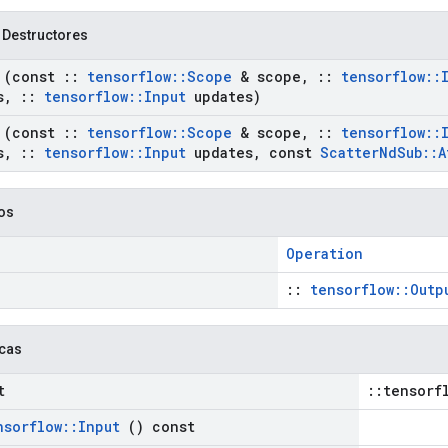
 Destructores
(const
::
tensorflow
::
Scope
& scope
,
::
tensorflow
::
s
,
::
tensorflow
::
Input
updates)
(const
::
tensorflow
::
Scope
& scope
,
::
tensorflow
::
s
,
::
tensorflow
::
Input
updates
,
const
Scatter
Nd
Sub
::
A
cos
Operation
::
tensorflow::Outp
icas
t
::tensorf
nsorflow
::
Input
() const