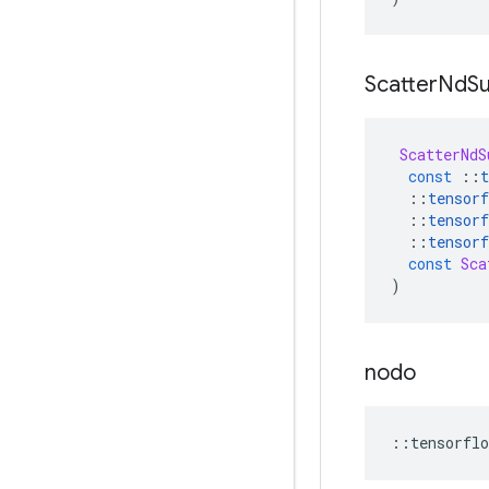
Scatter
Nd
S
ScatterNdS
const
::
t
::
tensorf
::
tensorf
::
tensorf
const
Sca
)
nodo
::
tensorflo