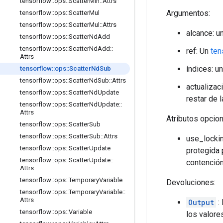
tensorflow
::
ops
::
Scatter
Min
::
Attrs
Argumentos:
tensorflow
::
ops
::
Scatter
Mul
tensorflow
::
ops
::
Scatter
Mul
::
Attrs
alcance: u
tensorflow
::
ops
::
Scatter
Nd
Add
tensorflow
::
ops
::
Scatter
Nd
Add
::
ref: Un
ten
Attrs
índices: u
tensorflow
::
ops
::
Scatter
Nd
Sub
tensorflow
::
ops
::
Scatter
Nd
Sub
::
Attrs
actualizac
tensorflow
::
ops
::
Scatter
Nd
Update
restar de l
tensorflow
::
ops
::
Scatter
Nd
Update
::
Attrs
Atributos opcio
tensorflow
::
ops
::
Scatter
Sub
tensorflow
::
ops
::
Scatter
Sub
::
Attrs
use_lockin
tensorflow
::
ops
::
Scatter
Update
protegida 
tensorflow
::
ops
::
Scatter
Update
::
contención
Attrs
tensorflow
::
ops
::
Temporary
Variable
Devoluciones:
tensorflow
::
ops
::
Temporary
Variable
::
Attrs
Output
:
tensorflow
::
ops
::
Variable
los valore