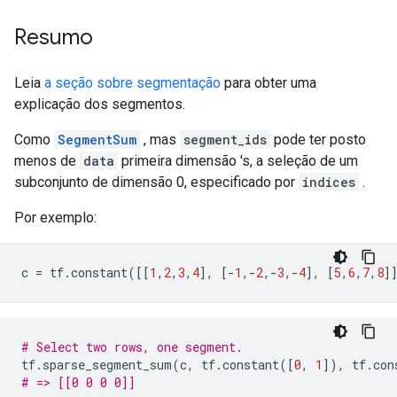
Resumo
Leia
a seção sobre segmentação
para obter uma
explicação dos segmentos.
Como
SegmentSum
, mas
segment_ids
pode ter posto
menos de
data
primeira dimensão 's, a seleção de um
subconjunto de dimensão 0, especificado por
indices
.
Por exemplo:
c 
=
 tf
.
constant
([[
1
,
2
,
3
,
4
],
[-
1
,-
2
,-
3
,-
4
],
[
5
,
6
,
7
,
8
]
# Select two rows, one segment.
tf
.
sparse_segment_sum
(
c
,
 tf
.
constant
([
0
,
1
]),
 tf
.
con
# => [[0 0 0 0]]