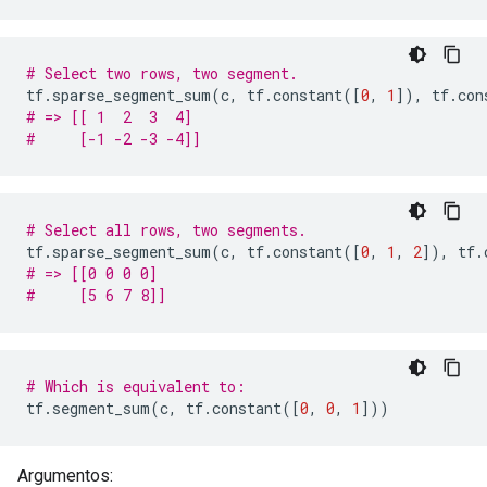
# Select two rows, two segment.
tf
.
sparse_segment_sum
(
c
,
 tf
.
constant
([
0
,
1
]),
 tf
.
con
# => [[ 1  2  3  4]
#     [-1 -2 -3 -4]]
# Select all rows, two segments.
tf
.
sparse_segment_sum
(
c
,
 tf
.
constant
([
0
,
1
,
2
]),
 tf
.
# => [[0 0 0 0]
#     [5 6 7 8]]
# Which is equivalent to:
tf
.
segment_sum
(
c
,
 tf
.
constant
([
0
,
0
,
1
]))
Argumentos: