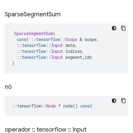
Sparse
Segment
Sum
SparseSegmentSum
(
const
::
tensorflow
::
Scope
&
 scope
,
::
tensorflow
::
Input
 data
,
::
tensorflow
::
Input
 indices
,
::
tensorflow
::
Input
 segment_ids
)
nó
::
tensorflow
::
Node
*
 node
()
const
operador
::
tensorflow
::
Input