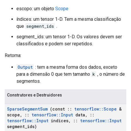
escopo: um objeto
Scope
índices: um tensor 1-D. Tem a mesma classificação
que
segment_ids
.
segment_ids: um tensor 1-D. Os valores devem ser
classificados e podem ser repetidos.
Retorna:
Output
: tem a mesma forma dos dados, exceto
para a dimensão 0 que tem tamanho
k
, o número de
segmentos.
Construtores e Destruidores
Sparse
Segment
Sum
(const
::
tensorflow
::
Scope
&
scope
,
::
tensorflow
::
Input
data
,
::
tensorflow
::
Input
indices
,
::
tensorflow
::
Input
segment
_
ids)