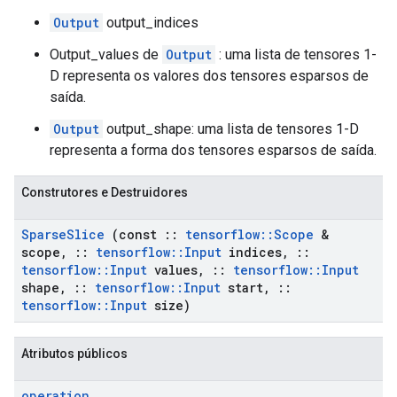
Output
output_indices
Output_values ​​de
Output
: uma lista de tensores 1-
D representa os valores dos tensores esparsos de
saída.
Output
output_shape: uma lista de tensores 1-D
representa a forma dos tensores esparsos de saída.
Construtores e Destruidores
Sparse
Slice
(const
::
tensorflow
::
Scope
&
scope
,
::
tensorflow
::
Input
indices
,
::
tensorflow
::
Input
values
,
::
tensorflow
::
Input
shape
,
::
tensorflow
::
Input
start
,
::
tensorflow
::
Input
size)
Atributos públicos
operation