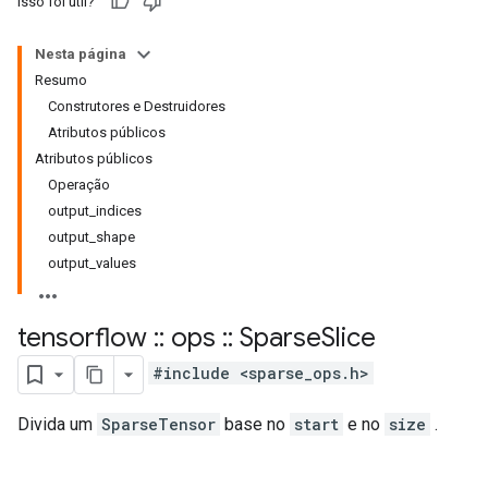
Isso foi útil?
Nesta página
Resumo
Construtores e Destruidores
Atributos públicos
Atributos públicos
Operação
output_indices
output_shape
output_values
tensorflow
::
ops
::
Sparse
Slice
#include <sparse_ops.h>
Divida um
SparseTensor
base no
start
e no
size
.