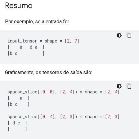
Resumo
Por exemplo, se a entrada for
input_tensor 
=
 shape 
=
[
2
,
7
]
[
    a   d e  
]
[
b c          
]
Graficamente, os tensores de saída são:
sparse_slice
([
0
,
0
],
[
2
,
4
])
=
 shape 
=
[
2
,
4
]
[
    a  
]
[
b c    
]
sparse_slice
([
0
,
4
],
[
2
,
3
])
=
 shape 
=
[
2
,
3
]
[
 d e  
]
[
]