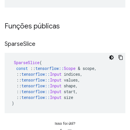
Funções públicas
Sparse
Slice
SparseSlice
(
const
::
tensorflow
::
Scope
&
 scope
,
::
tensorflow
::
Input
 indices
,
::
tensorflow
::
Input
 values
,
::
tensorflow
::
Input
 shape
,
::
tensorflow
::
Input
 start
,
::
tensorflow
::
Input
 size
)
Isso foi útil?