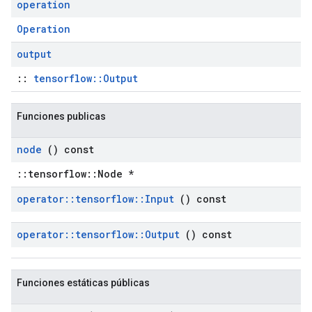
operation
Operation
output
::
tensorflow::Output
Funciones publicas
node
() const
::tensorflow::Node *
operator
::
tensorflow
::
Input
() const
operator
::
tensorflow
::
Output
() const
Funciones estáticas públicas