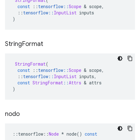
StringFormat
(
const
::
tensorflow
::
Scope
&
 scope
,
::
tensorflow
::
InputList
 inputs
)
String
Format
StringFormat
(
const
::
tensorflow
::
Scope
&
 scope
,
::
tensorflow
::
InputList
 inputs
,
const
StringFormat
::
Attrs
&
 attrs
)
nodo
::
tensorflow
::
Node
*
 node
()
const