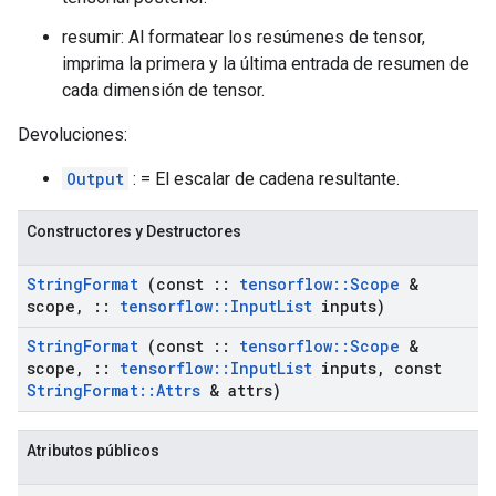
resumir: Al formatear los resúmenes de tensor,
imprima la primera y la última entrada de resumen de
cada dimensión de tensor.
Devoluciones:
Output
: = El escalar de cadena resultante.
Constructores y Destructores
String
Format
(const
::
tensorflow
::
Scope
&
scope
,
::
tensorflow
::
Input
List
inputs)
String
Format
(const
::
tensorflow
::
Scope
&
scope
,
::
tensorflow
::
Input
List
inputs
,
const
String
Format
::
Attrs
& attrs)
Atributos públicos