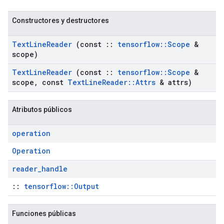
Constructores y destructores
Text
Line
Reader
(const
::
tensorflow
::
Scope
&
scope)
Text
Line
Reader
(const
::
tensorflow
::
Scope
&
scope
,
const
Text
Line
Reader
::
Attrs
& attrs)
Atributos públicos
operation
Operation
reader
_
handle
::
tensorflow::Output
Funciones públicas