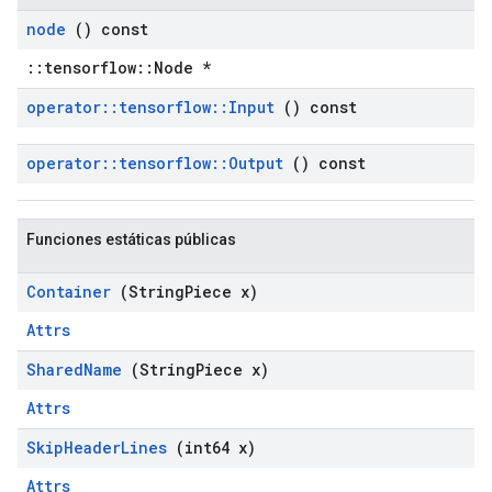
node
() const
::tensorflow::Node *
operator
::
tensorflow
::
Input
() const
operator
::
tensorflow
::
Output
() const
Funciones estáticas públicas
Container
(String
Piece x)
Attrs
Shared
Name
(String
Piece x)
Attrs
Skip
Header
Lines
(int64 x)
Attrs