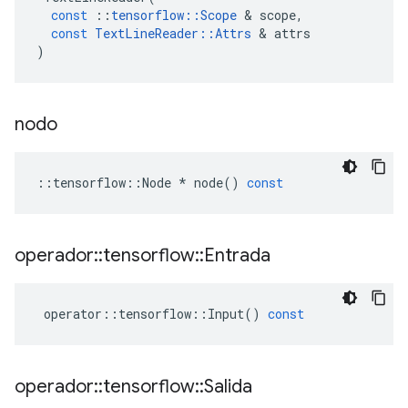
const
::
tensorflow
::
Scope
&
scope
,
const
TextLineReader
::
Attrs
&
attrs
)
nodo
::
tensorflow
::
Node
*
node
()
const
operador
::
tensorflow
::
Entrada
operator
::
tensorflow
::
Input
()
const
operador
::
tensorflow
::
Salida