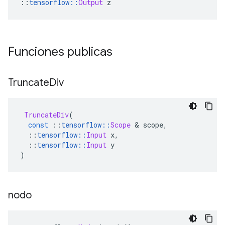
::
tensorflow
::
Output
 z
Funciones publicas
Truncate
Div
TruncateDiv
(
const
::
tensorflow
::
Scope
&
 scope
,
::
tensorflow
::
Input
 x
,
::
tensorflow
::
Input
 y
)
nodo