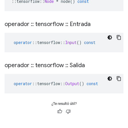
::
tensorflow
::
Node
*
 node
()
const
operador
::
tensorflow
::
Entrada
operator
::
tensorflow
::
Input
()
const
operador
::
tensorflow
::
Salida
operator
::
tensorflow
::
Output
()
const
¿Te resultó útil?