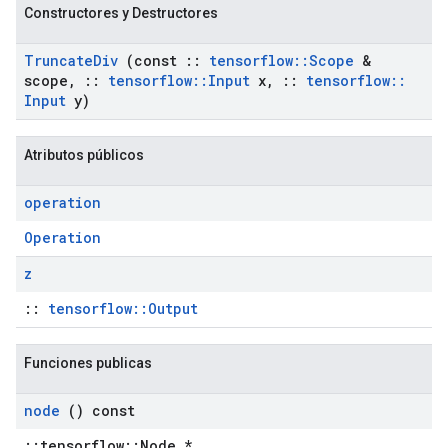
Constructores y Destructores
Truncate
Div
(const
::
tensorflow
::
Scope
&
scope
,
::
tensorflow
::
Input
x
,
::
tensorflow
::
Input
y)
Atributos públicos
operation
Operation
z
::
tensorflow::Output
Funciones publicas
node
() const
::tensorflow::Node *