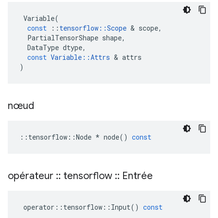
Variable
(
const
::
tensorflow
::
Scope
&
scope
,
PartialTensorShape
shape
,
DataType
dtype
,
const
Variable
::
Attrs
&
attrs
)
nœud
::
tensorflow
::
Node
*
node
()
const
opérateur
::
tensorflow
::
Entrée
operator
::
tensorflow
::
Input
()
const