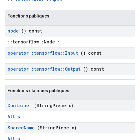
Fonctions publiques
node
() const
::tensorflow::Node *
operator
::
tensorflow
::
Input
() const
operator
::
tensorflow
::
Output
() const
Fonctions statiques publiques
Container
(String
Piece x)
Attrs
Shared
Name
(String
Piece x)
Attrs