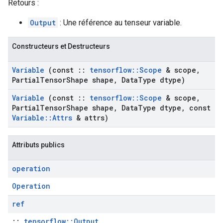
Retours :
Output
: Une référence au tenseur variable.
Constructeurs et Destructeurs
Variable
(const
::
tensorflow
::
Scope
& scope
,
Partial
Tensor
Shape shape
,
Data
Type dtype)
Variable
(const
::
tensorflow
::
Scope
& scope
,
Partial
Tensor
Shape shape
,
Data
Type dtype
,
const
Variable
::
Attrs
& attrs)
Attributs publics
operation
Operation
ref
::
tensorflow::Output