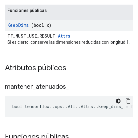
Funciones públicas
Keep
Dims
(bool x)
TF_MUST_USE_RESULT
Attrs
Si es cierto, conserve las dimensiones reducidas con longitud 1.
Atributos públicos
mantener
_
atenuados
_
bool tensorflow::ops::All::Attrs::keep_dims_ = fa
Funciones públicas