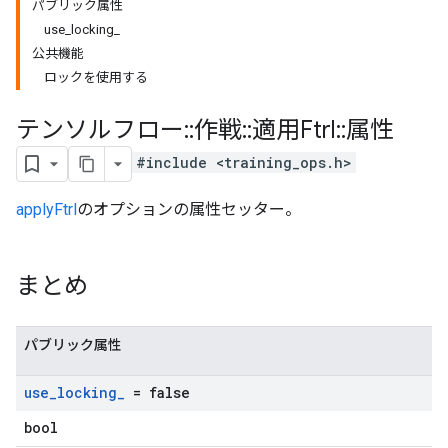
パブリック属性
use_locking_
公共機能
ロックを使用する
テンソルフロー
::
作戦
::
適用Ftrl
::
属性
#include <training_ops.h>
applyFtrl
のオプションの属性セッター。
まとめ
パブリック属性
use
_
locking
_
= false
bool