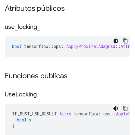
Atributos públicos
use
_
locking
_
bool
 tensorflow
::
ops
::
ApplyProximalAdagrad
::
Attrs
Funciones publicas
Use
Locking
TF_MUST_USE_RESULT 
Attrs
 tensorflow
::
ops
::
ApplyPr
bool
 x
)