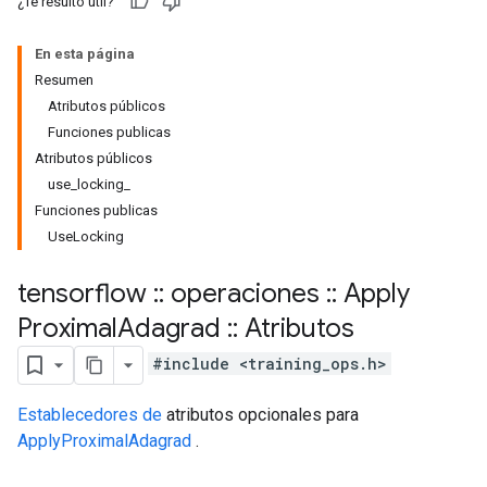
¿Te resultó útil?
En esta página
Resumen
Atributos públicos
Funciones publicas
Atributos públicos
use_locking_
Funciones publicas
UseLocking
tensorflow
::
operaciones
::
Apply
Proximal
Adagrad
::
Atributos
#include <training_ops.h>
Establecedores de
atributos opcionales para
ApplyProximalAdagrad
.