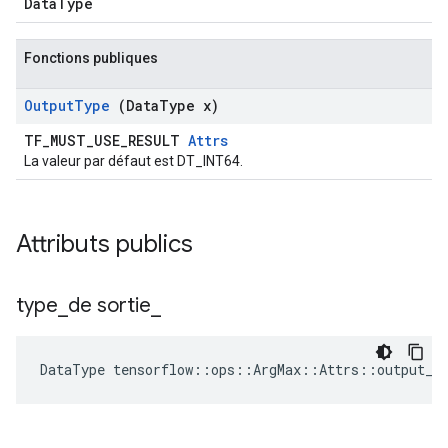
DataType
Fonctions publiques
Output
Type
(Data
Type x)
TF_MUST_USE_RESULT
Attrs
La valeur par défaut est DT_INT64.
Attributs publics
type
_
de sortie
_
DataType
tensorflow
::
ops
::
ArgMax
::
Attrs
::
output_t