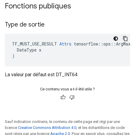
Fonctions publiques
Type de sortie
TF_MUST_USE_RESULT 
Attrs
 tensorflow::ops::ArgMax::
  DataType x

)
La valeur par défaut est DT_INT64.
Ce contenu vous a-t-il été utile ?
Sauf indication contraire, le contenu de cette page est régi par une
licence
Creative Commons Attribution 4.0
, et les échantillons de code
sont régis par une licence
Apache 2.0
. Pour en savoir plus, consultez les