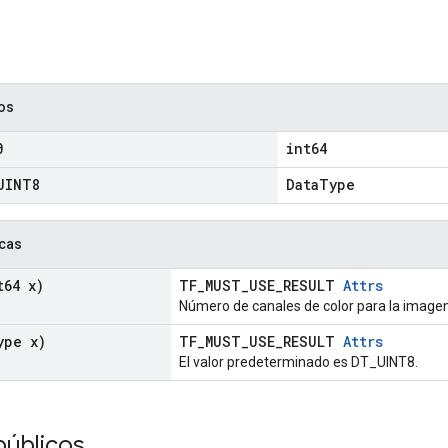
cos
0
int64
UINT8
DataType
icas
64 x)
TF_MUST_USE_RESULT
Attrs
Número de canales de color para la imagen
ype x)
TF_MUST_USE_RESULT
Attrs
El valor predeterminado es DT_UINT8.
públicos