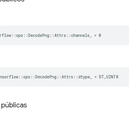
rflow::ops::DecodePng::Attrs::channels_ = 0
nsorflow
::
ops
::
DecodePng
::
Attrs
::
dtype_
=
DT_UINT8
 públicas