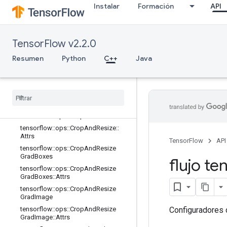
data_flow_ops
Instalar
Formación
API
image_ops
Presentación
tensorflow::ops::AdjustContrast
TensorFlow v2.2.0
tensorflow::ops::AdjustHue
Resumen
Python
C++
Java
tensorflow::ops::AdjustSaturation
tensorflow
::
ops
::
Combined
Non
Max
Suppression
tensorflow
::
ops
::
Combined
Non
Max
Suppression
::
Attrs
tensorflow
::
ops
::
Crop
And
Resize
tensorflow
::
ops
::
Crop
And
Resize
::
Attrs
TensorFlow
API
tensorflow
::
ops
::
Crop
And
Resize
Grad
Boxes
flujo te
tensorflow
::
ops
::
Crop
And
Resize
Grad
Boxes
::
Attrs
tensorflow
::
ops
::
Crop
And
Resize
Grad
Image
Configuradores 
tensorflow
::
ops
::
Crop
And
Resize
Grad
Image
::
Attrs