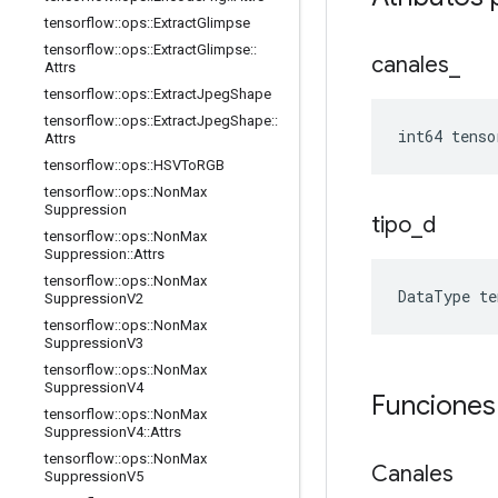
tensorflow
::
ops
::
Extract
Glimpse
tensorflow
::
ops
::
Extract
Glimpse
::
canales
_
Attrs
tensorflow
::
ops
::
Extract
Jpeg
Shape
tensorflow
::
ops
::
Extract
Jpeg
Shape
::
int64 tenso
Attrs
tensorflow
::
ops
::
HSVTo
RGB
tensorflow
::
ops
::
Non
Max
Suppression
tipo
_
d
tensorflow
::
ops
::
Non
Max
Suppression
::
Attrs
tensorflow
::
ops
::
Non
Max
DataType
te
Suppression
V2
tensorflow
::
ops
::
Non
Max
Suppression
V3
tensorflow
::
ops
::
Non
Max
Suppression
V4
Funciones
tensorflow
::
ops
::
Non
Max
Suppression
V4
::
Attrs
tensorflow
::
ops
::
Non
Max
Canales
Suppression
V5