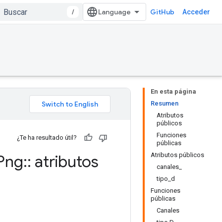
/
GitHub
Acceder
En esta página
Resumen
Atributos
públicos
Funciones
¿Te ha resultado útil?
públicas
Atributos públicos
Png
::
atributos
canales_
tipo_d
Funciones
públicas
Canales