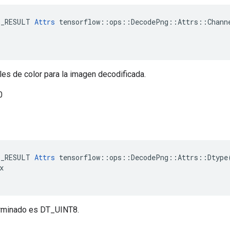
E_RESULT 
Attrs
 tensorflow::ops::DecodePng::Attrs::Channe
es de color para la imagen decodificada.
0
E_RESULT
Attrs
tensorflow
::
ops
::
DecodePng
::
Attrs
::
Dtype
x
erminado es DT_UINT8.