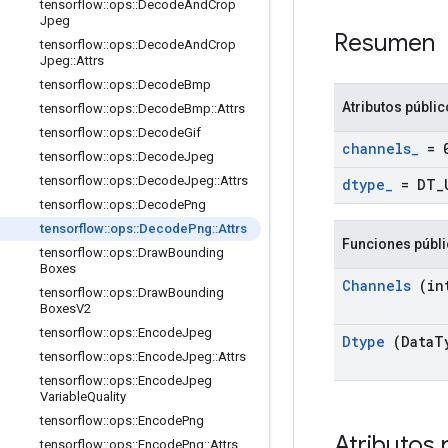
tensorflow
::
ops
::
Decode
And
Crop
Jpeg
Resumen
tensorflow
::
ops
::
Decode
And
Crop
Jpeg
::
Attrs
tensorflow
::
ops
::
Decode
Bmp
Atributos públi
tensorflow
::
ops
::
Decode
Bmp
::
Attrs
tensorflow
::
ops
::
Decode
Gif
channels
_
= 
tensorflow
::
ops
::
Decode
Jpeg
tensorflow
::
ops
::
Decode
Jpeg
::
Attrs
dtype
_
= DT
_
tensorflow
::
ops
::
Decode
Png
tensorflow
::
ops
::
Decode
Png
::
Attrs
Funciones públ
tensorflow
::
ops
::
Draw
Bounding
Boxes
Channels
(int
tensorflow
::
ops
::
Draw
Bounding
Boxes
V2
tensorflow
::
ops
::
Encode
Jpeg
Dtype
(Data
T
tensorflow
::
ops
::
Encode
Jpeg
::
Attrs
tensorflow
::
ops
::
Encode
Jpeg
Variable
Quality
tensorflow
::
ops
::
Encode
Png
Atributos 
tensorflow
::
ops
::
Encode
Png
::
Attrs