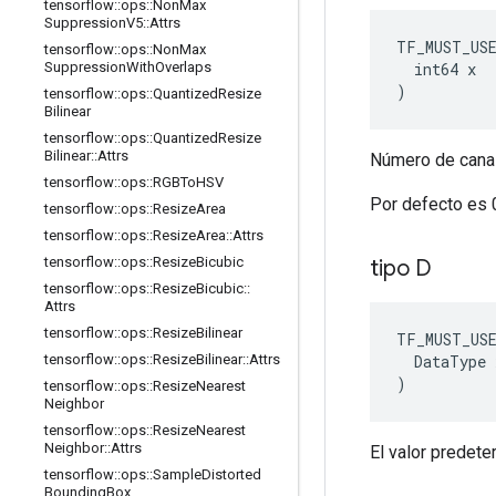
tensorflow
::
ops
::
Non
Max
Suppression
V5
::
Attrs
TF_MUST_US
tensorflow
::
ops
::
Non
Max
  int64 x

Suppression
With
Overlaps
)
tensorflow
::
ops
::
Quantized
Resize
Bilinear
tensorflow
::
ops
::
Quantized
Resize
Bilinear
::
Attrs
Número de canal
tensorflow
::
ops
::
RGBTo
HSV
Por defecto es 
tensorflow
::
ops
::
Resize
Area
tensorflow
::
ops
::
Resize
Area
::
Attrs
tensorflow
::
ops
::
Resize
Bicubic
tipo D
tensorflow
::
ops
::
Resize
Bicubic
::
Attrs
tensorflow
::
ops
::
Resize
Bilinear
TF_MUST_US
DataType
tensorflow
::
ops
::
Resize
Bilinear
::
Attrs
)
tensorflow
::
ops
::
Resize
Nearest
Neighbor
tensorflow
::
ops
::
Resize
Nearest
Neighbor
::
Attrs
El valor predet
tensorflow
::
ops
::
Sample
Distorted
Bounding
Box