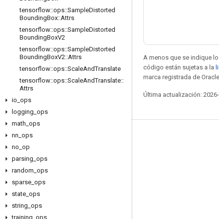
tensorflow
::
ops
::
Sample
Distorted
Bounding
Box
::
Attrs
tensorflow
::
ops
::
Sample
Distorted
Bounding
Box
V2
tensorflow
::
ops
::
Sample
Distorted
Bounding
Box
V2
::
Attrs
A menos que se indique lo 
código están sujetas a la
l
tensorflow
::
ops
::
Scale
And
Translate
marca registrada de Oracle
tensorflow
::
ops
::
Scale
And
Translate
::
Attrs
Última actualización: 2026
io
_
ops
logging
_
ops
math
_
ops
nn
_
ops
Seguir conectado
no
_
op
Blog
parsing
_
ops
Foro
random
_
ops
sparse
_
ops
GitHub
state
_
ops
Twitter
string
_
ops
YouTube
training
_
ops