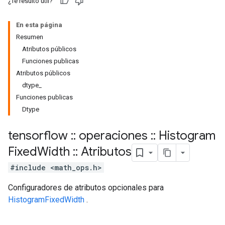
¿Te resultó útil?
En esta página
Resumen
Atributos públicos
Funciones publicas
Atributos públicos
dtype_
Funciones publicas
Dtype
tensorflow
::
operaciones
::
Histogram
Fixed
Width
::
Atributos
#include <math_ops.h>
Configuradores de atributos opcionales para
HistogramFixedWidth
.