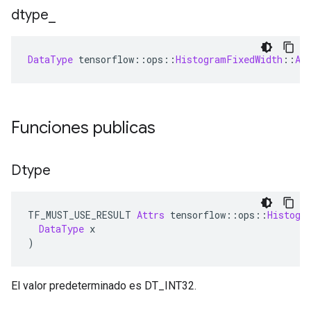
dtype
_
DataType
 tensorflow
::
ops
::
HistogramFixedWidth
::
At
Funciones publicas
Dtype
TF_MUST_USE_RESULT 
Attrs
 tensorflow
::
ops
::
Histogr
DataType
 x
)
El valor predeterminado es DT_INT32.