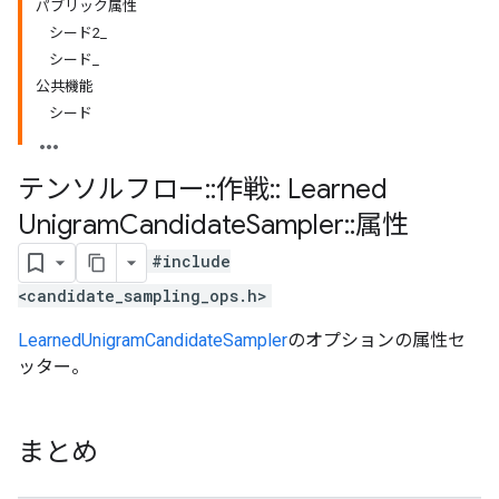
パブリック属性
シード2_
シード_
公共機能
シード
テンソルフロー
::
作戦
::
Learned
Unigram
Candidate
Sampler
::
属性
#include
<candidate_sampling_ops.h>
LearnedUnigramCandidateSampler
のオプションの属性セ
ッター。
まとめ