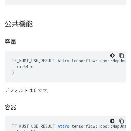
公共機能
容量
TF_MUST_USE_RESULT 
Attrs
 tensorflow::ops::MapUnsta
  int64 x

)
デフォルトは 0 です。
容器
TF_MUST_USE_RESULT 
Attrs
 tensorflow::ops::MapUnsta