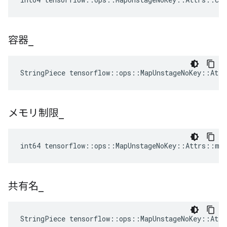
容器
_
StringPiece tensorflow::ops::MapUnstageNoKey::Att
メモリ制限
_
int64 tensorflow::ops::MapUnstageNoKey::Attrs::me
共有名
_
StringPiece tensorflow::ops::MapUnstageNoKey::Att