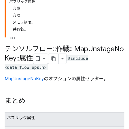
パブリック属性
容量_
容器_
メモリ制限_
共有名_
テンソルフロー
::
作戦
::
Map
Unstage
No
Key
::
属性
#include
<data_flow_ops.h>
MapUnstageNoKey
のオプションの属性セッター。
まとめ
パブリック属性