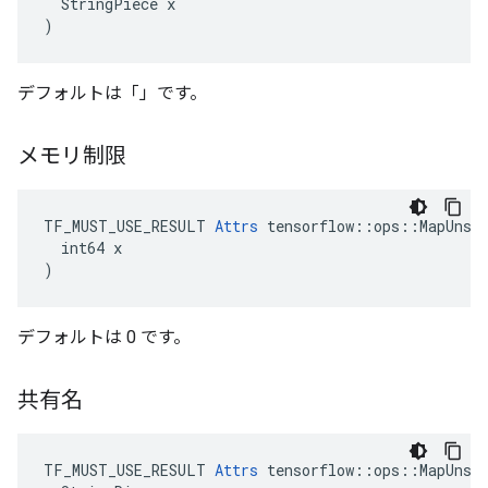
  StringPiece x

)
デフォルトは「」です。
メモリ制限
TF_MUST_USE_RESULT 
Attrs
 tensorflow::ops::MapUnsta
  int64 x

)
デフォルトは 0 です。
共有名
TF_MUST_USE_RESULT 
Attrs
 tensorflow::ops::MapUnsta