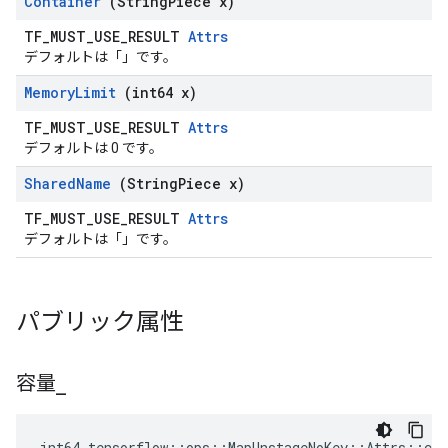
Container
(String
Piece x)
TF_MUST_USE_RESULT
Attrs
デフォルトは「」です。
Memory
Limit
(int64 x)
TF_MUST_USE_RESULT
Attrs
デフォルトは 0 です。
Shared
Name
(String
Piece x)
TF_MUST_USE_RESULT
Attrs
デフォルトは「」です。
パブリック属性
容量
_
int64 tensorflow::ops::MapUnstageNoKey::Attrs::cap