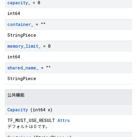
capacity
_
= 0
int64
container
_
= ""
StringPiece
memory
_
limit
_
= 0
int64
shared
_
name
_
= ""
StringPiece
公共機能
Capacity
(int64 x)
TF_MUST_USE_RESULT
Attrs
デフォルトは 0 です。