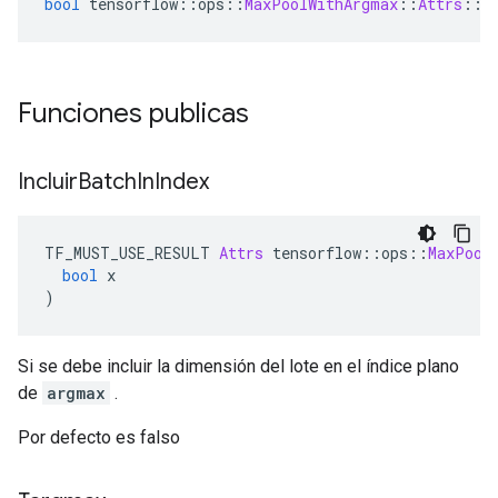
bool
 tensorflow
::
ops
::
MaxPoolWithArgmax
::
Attrs
::
i
Funciones publicas
Incluir
Batch
In
Index
TF_MUST_USE_RESULT 
Attrs
 tensorflow
::
ops
::
MaxPool
bool
 x
)
Si se debe incluir la dimensión del lote en el índice plano
de
argmax
.
Por defecto es falso