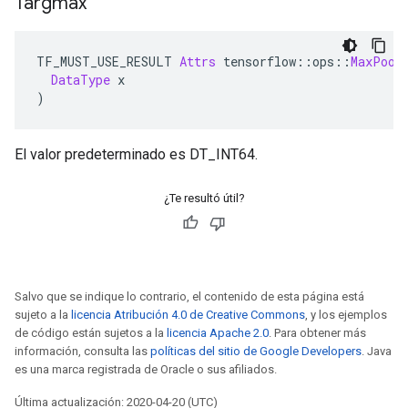
Targmax
TF_MUST_USE_RESULT 
Attrs
 tensorflow
::
ops
::
MaxPool
DataType
 x
)
El valor predeterminado es DT_INT64.
¿Te resultó útil?
Salvo que se indique lo contrario, el contenido de esta página está
sujeto a la
licencia Atribución 4.0 de Creative Commons
, y los ejemplos
de código están sujetos a la
licencia Apache 2.0
. Para obtener más
información, consulta las
políticas del sitio de Google Developers
. Java
es una marca registrada de Oracle o sus afiliados.
Última actualización: 2020-04-20 (UTC)