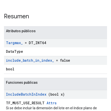
Resumen
Atributos públicos
Targmax
_
= DT
_
INT64
DataType
include
_
batch
_
in
_
index
_
= false
bool
Funciones publicas
Include
Batch
In
Index
(bool x)
TF_MUST_USE_RESULT
Attrs
Si se debe incluir la dimensión del lote en el índice plano de