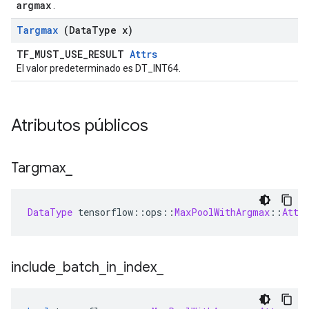
argmax
.
Targmax
(Data
Type x)
TF_MUST_USE_RESULT
Attrs
El valor predeterminado es DT_INT64.
Atributos públicos
Targmax
_
DataType
 tensorflow
::
ops
::
MaxPoolWithArgmax
::
Attr
include
_
batch
_
in
_
index
_