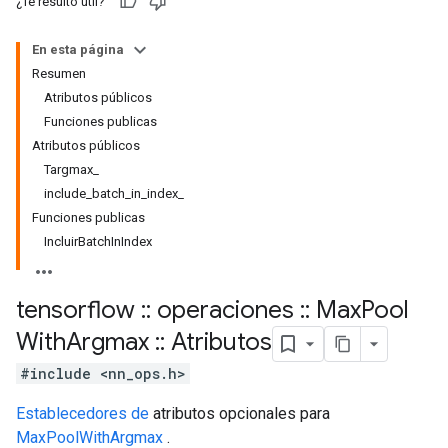
¿Te resultó útil?
En esta página
Resumen
Atributos públicos
Funciones publicas
Atributos públicos
Targmax_
include_batch_in_index_
Funciones publicas
IncluirBatchInIndex
tensorflow
::
operaciones
::
Max
Pool
With
Argmax
::
Atributos
#include <nn_ops.h>
Establecedores de
atributos opcionales para
MaxPoolWithArgmax
.