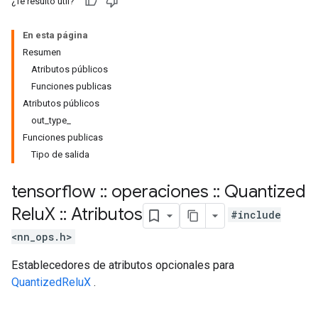
¿Te resultó útil?
En esta página
Resumen
Atributos públicos
Funciones publicas
Atributos públicos
out_type_
Funciones publicas
Tipo de salida
tensorflow
::
operaciones
::
Quantized
Relu
X
::
Atributos
#include
<nn_ops.h>
Establecedores de atributos opcionales para
QuantizedReluX
.