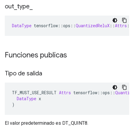
out
_
type
_
DataType
 tensorflow
::
ops
::
QuantizedReluX
::
Attrs
::
Funciones publicas
Tipo de salida
TF_MUST_USE_RESULT 
Attrs
 tensorflow
::
ops
::
Quantiz
DataType
 x
)
El valor predeterminado es DT_QUINT8.