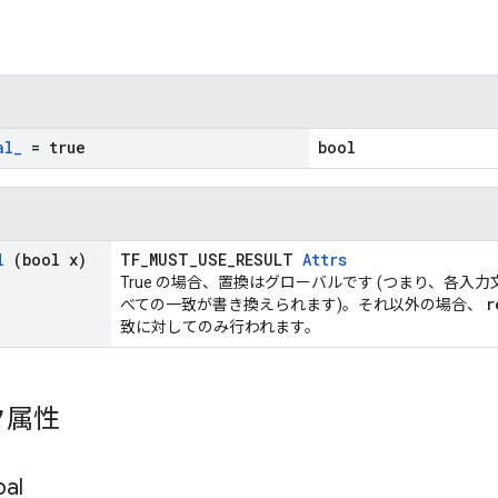
al
_
= true
bool
l
(bool x)
TF_MUST_USE_RESULT
Attrs
True の場合、置換はグローバルです (つまり、各入
r
べての一致が書き換えられます)。それ以外の場合、
致に対してのみ行われます。
ク属性
bal
_