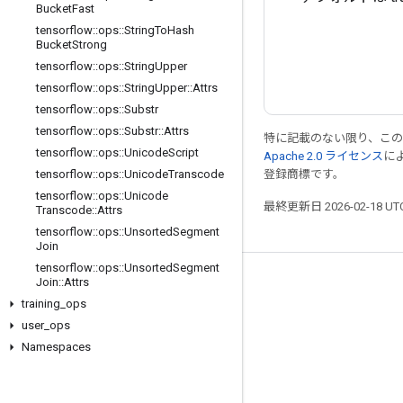
Bucket
Fast
tensorflow
::
ops
::
String
To
Hash
Bucket
Strong
tensorflow
::
ops
::
String
Upper
tensorflow
::
ops
::
String
Upper
::
Attrs
tensorflow
::
ops
::
Substr
tensorflow
::
ops
::
Substr
::
Attrs
特に記載のない限り、こ
tensorflow
::
ops
::
Unicode
Script
Apache 2.0 ライセンス
に
登録商標です。
tensorflow
::
ops
::
Unicode
Transcode
tensorflow
::
ops
::
Unicode
最終更新日 2026-02-18 U
Transcode
::
Attrs
tensorflow
::
ops
::
Unsorted
Segment
Join
tensorflow
::
ops
::
Unsorted
Segment
Join
::
Attrs
つながる
training
_
ops
ブログ
user
_
ops
フォーラム
Namespaces
GitHub