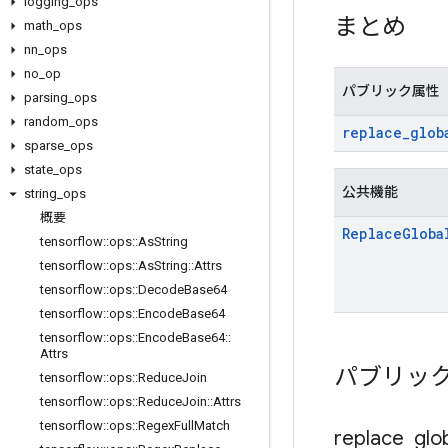
logging
_
ops
まとめ
math
_
ops
nn
_
ops
no
_
op
パブリック属性
parsing
_
ops
random
_
ops
replace
_
glob
sparse
_
ops
state
_
ops
公共機能
string
_
ops
概要
Replace
Globa
tensorflow
::
ops
::
As
String
tensorflow
::
ops
::
As
String
::
Attrs
tensorflow
::
ops
::
Decode
Base64
tensorflow
::
ops
::
Encode
Base64
tensorflow
::
ops
::
Encode
Base64
::
Attrs
パブリッ
tensorflow
::
ops
::
Reduce
Join
tensorflow
::
ops
::
Reduce
Join
::
Attrs
tensorflow
::
ops
::
Regex
Full
Match
replace
_
glo