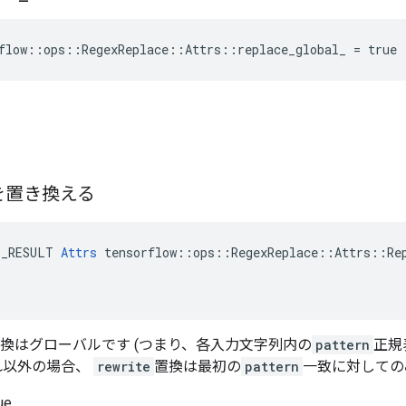
flow::ops::RegexReplace::Attrs::replace_global_ = true
を置き換える
E_RESULT 
Attrs
 tensorflow::ops::RegexReplace::Attrs::Rep
、置換はグローバルです (つまり、各入力文字列内の
pattern
正規
れ以外の場合、
rewrite
置換は最初の
pattern
一致に対しての
ue