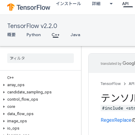
インストール
詳細
API
TensorFlow v2.2.0
概要
Python
C++
Java
C++
TensorFlow
API
array
_
ops
candidate
_
sampling
_
ops
テンソ
control
_
flow
_
ops
core
#include <st
data
_
flow
_
ops
RegexReplace
image
_
ops
io
_
ops