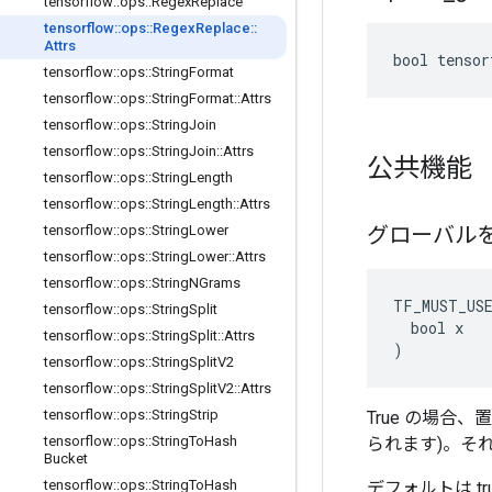
tensorflow
::
ops
::
Regex
Replace
tensorflow
::
ops
::
Regex
Replace
::
Attrs
bool tensor
tensorflow
::
ops
::
String
Format
tensorflow
::
ops
::
String
Format
::
Attrs
tensorflow
::
ops
::
String
Join
tensorflow
::
ops
::
String
Join
::
Attrs
公共機能
tensorflow
::
ops
::
String
Length
tensorflow
::
ops
::
String
Length
::
Attrs
グローバル
tensorflow
::
ops
::
String
Lower
tensorflow
::
ops
::
String
Lower
::
Attrs
tensorflow
::
ops
::
String
NGrams
TF_MUST_US
tensorflow
::
ops
::
String
Split
  bool x

tensorflow
::
ops
::
String
Split
::
Attrs
)
tensorflow
::
ops
::
String
Split
V2
tensorflow
::
ops
::
String
Split
V2
::
Attrs
tensorflow
::
ops
::
String
Strip
True の場合
tensorflow
::
ops
::
String
To
Hash
られます)。そ
Bucket
tensorflow
::
ops
::
String
To
Hash
デフォルトは tr