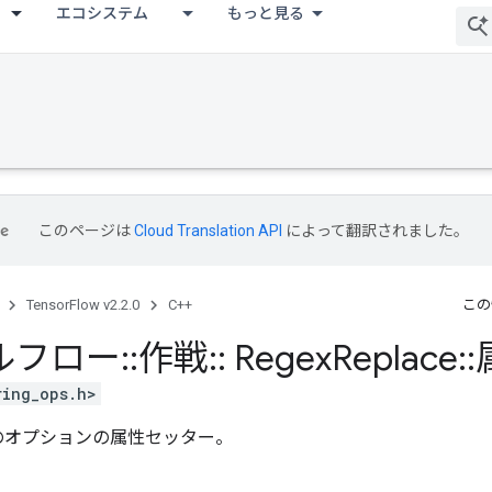
エコシステム
もっと見る
このページは
Cloud Translation API
によって翻訳されました。
TensorFlow v2.2.0
C++
この
ルフロー
::
作戦
::
Regex
Replace
::
ring_ops.h>
のオプションの属性セッター。