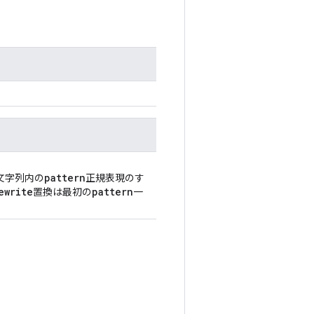
pattern
力文字列内の
正規表現のす
ewrite
pattern
置換は最初の
一