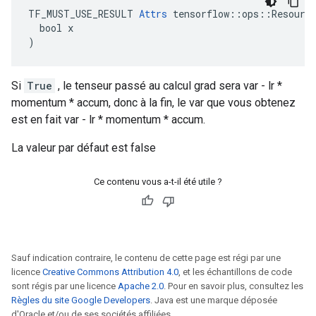
TF_MUST_USE_RESULT 
Attrs
 tensorflow::ops::Resource
  bool x

)
Si
True
, le tenseur passé au calcul grad sera var - lr *
momentum * accum, donc à la fin, le var que vous obtenez
est en fait var - lr * momentum * accum.
La valeur par défaut est false
Ce contenu vous a-t-il été utile ?
Sauf indication contraire, le contenu de cette page est régi par une
licence
Creative Commons Attribution 4.0
, et les échantillons de code
sont régis par une licence
Apache 2.0
. Pour en savoir plus, consultez les
Règles du site Google Developers
. Java est une marque déposée
d'Oracle et/ou de ses sociétés affiliées.