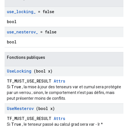
use
_
locking
_
= false
bool
use
_
nesterov
_
= false
bool
Fonctions publiques
Use
Locking
(bool x)
TF_MUST_USE_RESULT
Attrs
True
Si
, la mise à jour des tenseurs var et cumul sera protégée
par un verrou ; sinon, le comportement n'est pas défini, mais
peut présenter moins de conflits.
Use
Nesterov
(bool x)
TF_MUST_USE_RESULT
Attrs
True
Si
, le tenseur passé au calcul grad sera var - lr *