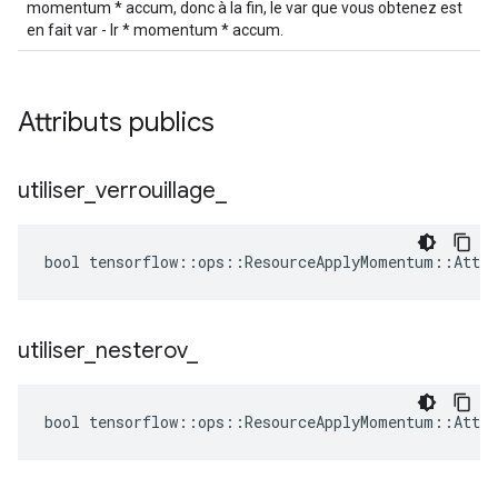
momentum * accum, donc à la fin, le var que vous obtenez est
en fait var - lr * momentum * accum.
Attributs publics
utiliser
_
verrouillage
_
bool tensorflow::ops::ResourceApplyMomentum::Attrs
utiliser
_
nesterov
_
bool tensorflow::ops::ResourceApplyMomentum::Attrs