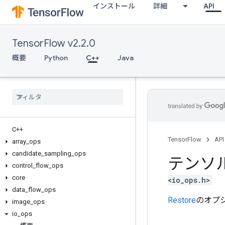
インストール
詳細
API
TensorFlow v2.2.0
概要
Python
C++
Java
C++
TensorFlow
API
array
_
ops
candidate
_
sampling
_
ops
テンソ
control
_
flow
_
ops
core
<io_ops.h>
data
_
flow
_
ops
Restore
のオプ
image
_
ops
io
_
ops