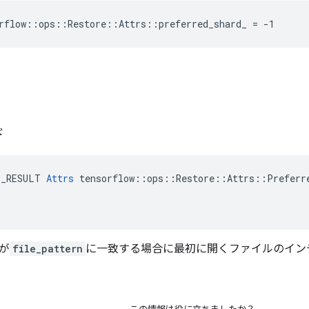
rflow::ops::Restore::Attrs::preferred_shard_ = -1
ド
E_RESULT 
Attrs
 tensorflow::ops::Restore::Attrs::Preferre
が
file_pattern
に一致する場合に最初に開くファイルのイン
1