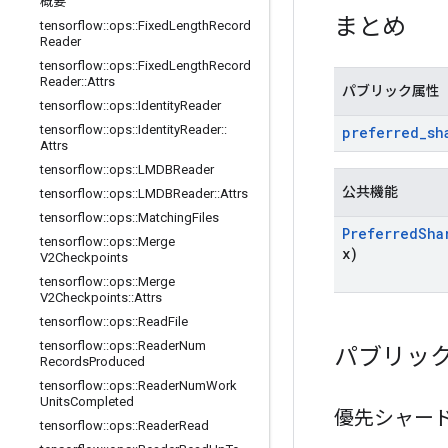
概要
まとめ
tensorflow
::
ops
::
Fixed
Length
Record
Reader
tensorflow
::
ops
::
Fixed
Length
Record
Reader
::
Attrs
パブリック属性
tensorflow
::
ops
::
Identity
Reader
tensorflow
::
ops
::
Identity
Reader
::
preferred
_
sh
Attrs
tensorflow
::
ops
::
LMDBReader
公共機能
tensorflow
::
ops
::
LMDBReader
::
Attrs
tensorflow
::
ops
::
Matching
Files
Preferred
Sha
tensorflow
::
ops
::
Merge
x)
V2Checkpoints
tensorflow
::
ops
::
Merge
V2Checkpoints
::
Attrs
tensorflow
::
ops
::
Read
File
tensorflow
::
ops
::
Reader
Num
パブリッ
Records
Produced
tensorflow
::
ops
::
Reader
Num
Work
Units
Completed
優先シャー
tensorflow
::
ops
::
Reader
Read