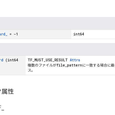
ard
_
= -1
int64
rd
(int64
TF_MUST_USE_RESULT
Attrs
file_pattern
複数のファイルが
に一致する場合に最
ス。
ク属性
ド
_