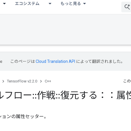
エコシステム
もっと見る
このページは
Cloud Translation API
によって翻訳されました。
TensorFlow v2.2.0
C++
この
ルフロー
::
作戦
::
復元する：：属
ションの属性セッター。