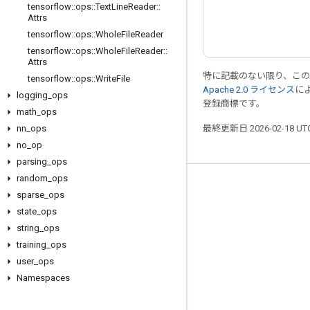
tensorflow
::
ops
::
Text
Line
Reader
::
Attrs
tensorflow
::
ops
::
Whole
File
Reader
tensorflow
::
ops
::
Whole
File
Reader
::
Attrs
特に記載のない限り、こ
tensorflow
::
ops
::
Write
File
Apache 2.0 ライセンス
に
logging
_
ops
登録商標です。
math
_
ops
最終更新日 2026-02-18 U
nn
_
ops
no
_
op
parsing
_
ops
random
_
ops
つながる
sparse
_
ops
state
_
ops
ブログ
string
_
ops
フォーラム
training
_
ops
GitHub
user
_
ops
Namespaces
Twitter
YouTube