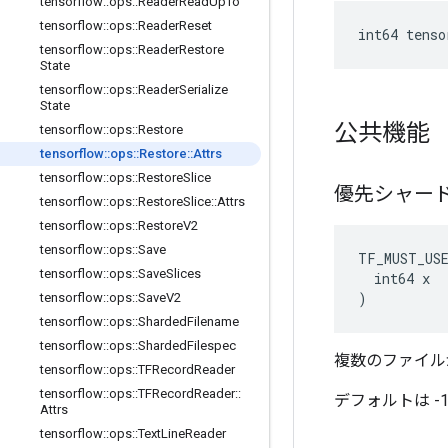
tensorflow
::
ops
::
Reader
Read
Up
To
tensorflow
::
ops
::
Reader
Reset
int64 tenso
tensorflow
::
ops
::
Reader
Restore
State
tensorflow
::
ops
::
Reader
Serialize
State
公共機能
tensorflow
::
ops
::
Restore
tensorflow
::
ops
::
Restore
::
Attrs
tensorflow
::
ops
::
Restore
Slice
優先シャー
tensorflow
::
ops
::
Restore
Slice
::
Attrs
tensorflow
::
ops
::
Restore
V2
tensorflow
::
ops
::
Save
TF_MUST_US
tensorflow
::
ops
::
Save
Slices
  int64 x

)
tensorflow
::
ops
::
Save
V2
tensorflow
::
ops
::
Sharded
Filename
tensorflow
::
ops
::
Sharded
Filespec
複数のファイル
tensorflow
::
ops
::
TFRecord
Reader
tensorflow
::
ops
::
TFRecord
Reader
::
デフォルトは -
Attrs
tensorflow
::
ops
::
Text
Line
Reader