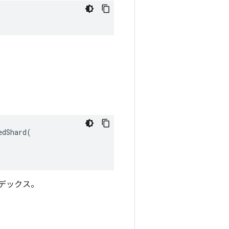
dShard(

デックス。