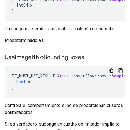
  int64 x
)
Una segunda semilla para evitar la colisión de semillas.
Predeterminado a 0
Use
Image
If
No
Bounding
Boxes
TF_MUST_USE_RESULT 
Attrs
 tensorflow
::
ops
::
SampleD
bool
 x
)
Controla el comportamiento si no se proporcionan cuadros
delimitadores.
Si es verdadero, suponga un cuadro delimitador implícito