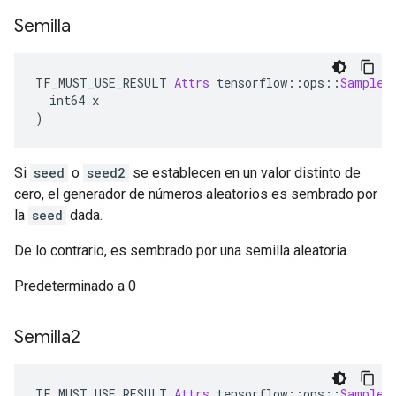
Semilla
TF_MUST_USE_RESULT 
Attrs
 tensorflow
::
ops
::
SampleD
  int64 x
)
Si
seed
o
seed2
se establecen en un valor distinto de
cero, el generador de números aleatorios es sembrado por
la
seed
dada.
De lo contrario, es sembrado por una semilla aleatoria.
Predeterminado a 0
Semilla2
TF_MUST_USE_RESULT 
Attrs
 tensorflow
::
ops
::
SampleD