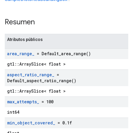
Resumen
Atributos públicos
area
_
range
_
=
Default_area_range(
)
gtl::ArraySlice< float >
aspect
_
ratio
_
range
_
=
Default_aspect_ratio_range(
)
gtl::ArraySlice< float >
max
_
attempts
_
= 100
int64
min
_
object
_
covered
_
= 0
.
1f