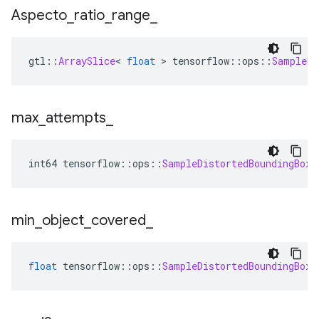
Aspecto
_
ratio
_
range
_
gtl
::
ArraySlice
<
float
>
 tensorflow
::
ops
::
SampleDi
max
_
attempts
_
int64 tensorflow
::
ops
::
SampleDistortedBoundingBox
:
min
_
object
_
covered
_
float
 tensorflow
::
ops
::
SampleDistortedBoundingBox
: