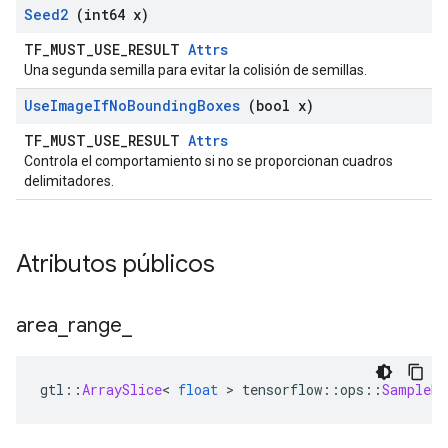
Seed2
(int64 x)
TF_MUST_USE_RESULT
Attrs
Una segunda semilla para evitar la colisión de semillas.
Use
Image
If
No
Bounding
Boxes
(bool x)
TF_MUST_USE_RESULT
Attrs
Controla el comportamiento si no se proporcionan cuadros
delimitadores.
Atributos públicos
area
_
range
_
gtl
::
ArraySlice
<
float
>
 tensorflow
::
ops
::
SampleDi