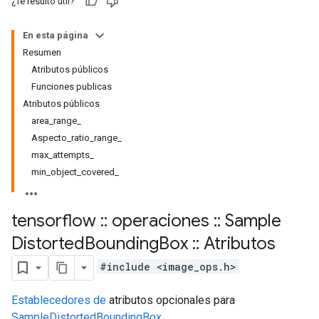
¿Te resultó útil?
En esta página
Resumen
Atributos públicos
Funciones publicas
Atributos públicos
area_range_
Aspecto_ratio_range_
max_attempts_
min_object_covered_
tensorflow
::
operaciones
::
Sample
Distorted
Bounding
Box
::
Atributos
#include <image_ops.h>
Establecedores de
atributos opcionales para
SampleDistortedBoundingBox
.