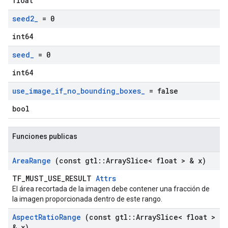
float
seed2
_
= 0
int64
seed
_
= 0
int64
use
_
image
_
if
_
no
_
bounding
_
boxes
_
= false
bool
Funciones publicas
Area
Range
(const gtl
::
Array
Slice< float > & x)
TF_MUST_USE_RESULT
Attrs
El área recortada de la imagen debe contener una fracción de
la imagen proporcionada dentro de este rango.
Aspect
Ratio
Range
(const gtl
::
Array
Slice< float >
& x)