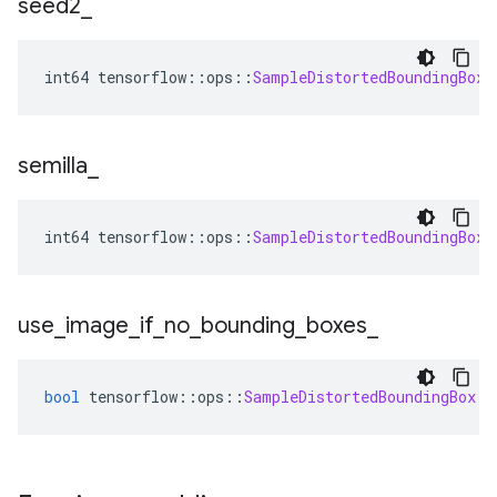
seed2
_
int64 tensorflow
::
ops
::
SampleDistortedBoundingBox
:
semilla
_
int64 tensorflow
::
ops
::
SampleDistortedBoundingBox
:
use
_
image
_
if
_
no
_
bounding
_
boxes
_
bool
 tensorflow
::
ops
::
SampleDistortedBoundingBox
::