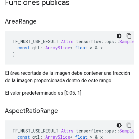
Funciones publicas
Area
Range
TF_MUST_USE_RESULT 
Attrs
 tensorflow
::
ops
::
SampleD
const
 gtl
::
ArraySlice
<
float
>
&
 x
)
El área recortada de la imagen debe contener una fracción
de la imagen proporcionada dentro de este rango.
El valor predeterminado es [0.05, 1]
Aspect
Ratio
Range
TF_MUST_USE_RESULT 
Attrs
 tensorflow
::
ops
::
SampleD
const
 gtl
::
ArraySlice
<
float
>
&
 x