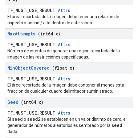
TF_MUST_USE_RESULT
Attrs
El área recortada de la imagen debe tener una relación de
aspecto = ancho / alto dentro de este rango.
Max
Attempts
(int64 x)
TF_MUST_USE_RESULT
Attrs
Número de intentos de generar una región recortada de la
imagen de las restricciones especificadas.
Min
Object
Covered
(float x)
TF_MUST_USE_RESULT
Attrs
El área recortada de la imagen debe contener al menos esta
fracción de cualquier cuadro delimitador suministrado.
Seed
(int64 x)
TF_MUST_USE_RESULT
Attrs
seed
seed2
Si
o
se establecen en un valor distinto de cero, el
seed
generador de números aleatorios es sembrado por la
dada.