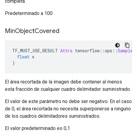
completa.
Predeterminado a 100
Min
Object
Covered
TF_MUST_USE_RESULT 
Attrs
 tensorflow
::
ops
::
SampleD
float
 x
)
El área recortada de la imagen debe contener al menos
esta fracción de cualquier cuadro delimitador suministrado.
El valor de este parámetro no debe ser negativo. En el caso
de 0, el área recortada no necesita superponerse a ninguno
de los cuadros delimitadores suministrados.
El valor predeterminado es 0,1