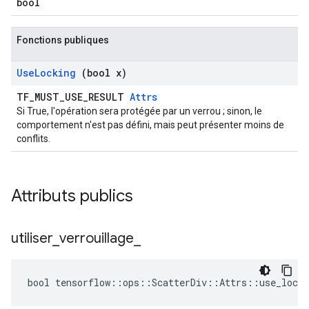
bool
Fonctions publiques
Use
Locking
(bool x)
TF_MUST_USE_RESULT
Attrs
Si True, l'opération sera protégée par un verrou ; sinon, le
comportement n'est pas défini, mais peut présenter moins de
conflits.
Attributs publics
utiliser
_
verrouillage
_
bool tensorflow::ops::ScatterDiv::Attrs::use_locki