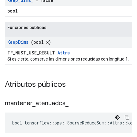
keep
_
dims
_
= false
bool
Funciones públicas
Keep
Dims
(bool x)
TF_MUST_USE_RESULT
Attrs
Si es cierto, conserve las dimensiones reducidas con longitud 1.
Atributos públicos
mantener
_
atenuados
_
bool tensorflow::ops::SparseReduceSum::Attrs::keep