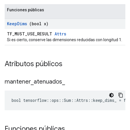
Funciones públicas
Keep
Dims
(bool x)
TF_MUST_USE_RESULT
Attrs
Si es cierto, conserve las dimensiones reducidas con longitud 1.
Atributos públicos
mantener
_
atenuados
_
bool tensorflow::ops::Sum::Attrs::keep_dims_ = fa
Funciones públicas