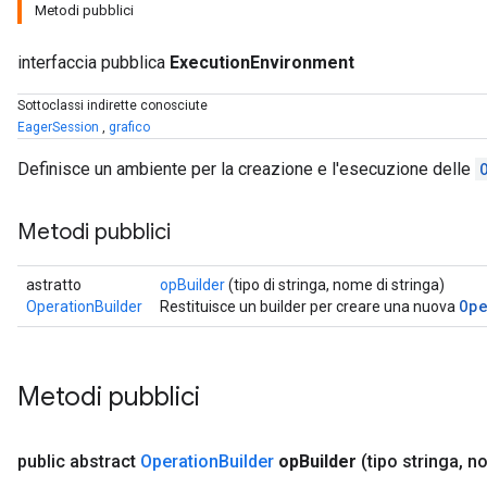
Metodi pubblici
interfaccia pubblica
ExecutionEnvironment
Sottoclassi indirette conosciute
EagerSession
,
grafico
Definisce un ambiente per la creazione e l'esecuzione delle
Metodi pubblici
astratto
opBuilder
(tipo di stringa, nome di stringa)
Ope
OperationBuilder
Restituisce un builder per creare una nuova
Metodi pubblici
public abstract
Operation
Builder
op
Builder
(tipo stringa
,
no