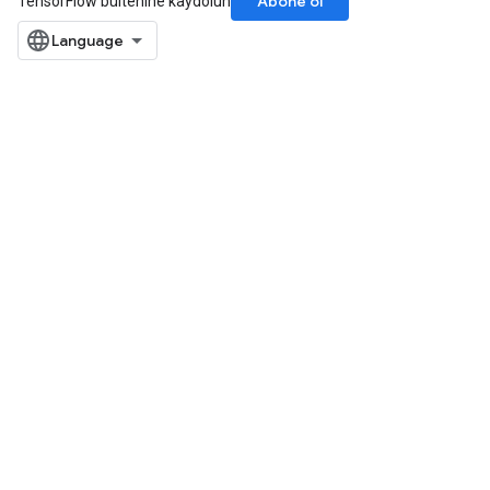
Abone ol
TensorFlow bültenine kaydolun