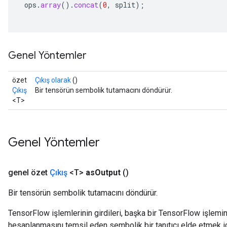
ops
.
array
().
concat
(
0
,
split
);
Genel Yöntemler
özet
Çıkış olarak
()
Çıkış
Bir tensörün sembolik tutamacını döndürür.
<T>
Genel Yöntemler
genel özet
Çıkış
<T>
as
Output
()
Bir tensörün sembolik tutamacını döndürür.
TensorFlow işlemlerinin girdileri, başka bir TensorFlow işleminin
hesaplanmasını temsil eden sembolik bir tanıtıcı elde etmek için