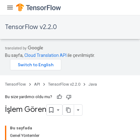
TensorFlow v2.2.0
Bu sayfa,
Cloud Translation API
ile çevrilmiştir.
TensorFlow
API
TensorFlow v2.2.0
Java
Bu size yardımcı oldu mu?
İşlem Gören
Bu sayfada
Genel Yöntemler