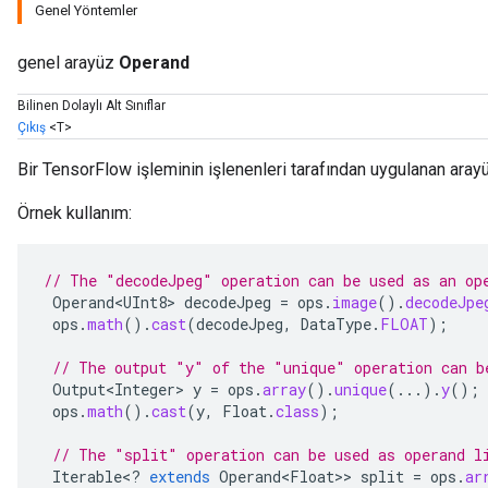
Genel Yöntemler
genel arayüz
Operand
Bilinen Dolaylı Alt Sınıflar
Çıkış
<T>
Bir TensorFlow işleminin işlenenleri tarafından uygulanan aray
Örnek kullanım:
// The "decodeJpeg" operation can be used as an op
Operand<UInt8>
decodeJpeg
=
ops
.
image
().
decodeJpe
ops
.
math
().
cast
(
decodeJpeg
,
DataType
.
FLOAT
);
// The output "y" of the "unique" operation can b
Output<Integer>
y
=
ops
.
array
().
unique
(...).
y
();
ops
.
math
().
cast
(
y
,
Float
.
class
);
// The "split" operation can be used as operand l
Iterable
<
?
extends
Operand<Float>
>
split
=
ops
.
ar