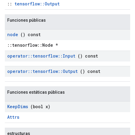
::
tensorflow::Output
Funciones públicas
node
() const
::tensorflow::Node *
operator
::
tensorflow
::
Input
() const
operator
::
tensorflow
::
Output
() const
Funciones estáticas públicas
Keep
Dims
(bool x)
Attrs
estructuras