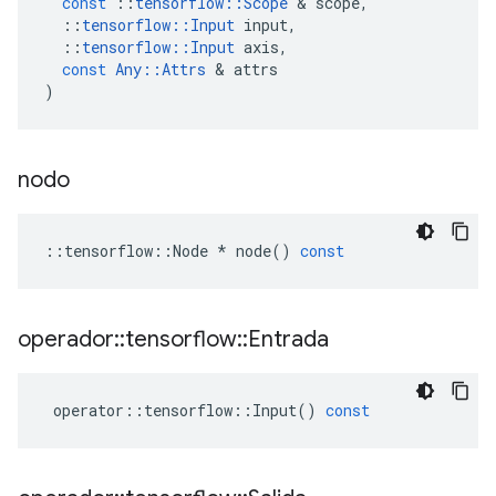
const
::
tensorflow
::
Scope
&
scope
,
::
tensorflow
::
Input
input
,
::
tensorflow
::
Input
axis
,
const
Any
::
Attrs
&
attrs
)
nodo
::
tensorflow
::
Node
*
node
()
const
operador
::
tensorflow
::
Entrada
operator
::
tensorflow
::
Input
()
const