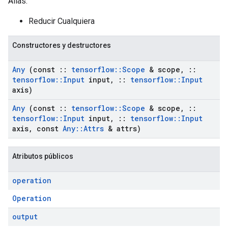
Alias:
Reducir Cualquiera
Constructores y destructores
Any
(const
::
tensorflow
::
Scope
& scope
,
::
tensorflow
::
Input
input
,
::
tensorflow
::
Input
axis)
Any
(const
::
tensorflow
::
Scope
& scope
,
::
tensorflow
::
Input
input
,
::
tensorflow
::
Input
axis
,
const
Any
::
Attrs
& attrs)
Atributos públicos
operation
Operation
output