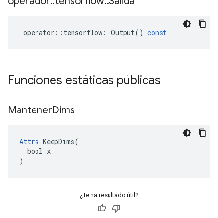
operador
::
tensorflow
::
Salida
operator
::
tensorflow
::
Output
()
const
Funciones estáticas públicas
Mantener
Dims
Attrs
 KeepDims(

  bool x

)
¿Te ha resultado útil?