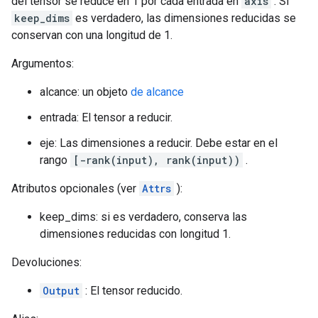
del tensor se reduce en 1 por cada entrada en
axis
. Si
keep_dims
es verdadero, las dimensiones reducidas se
conservan con una longitud de 1.
Argumentos:
alcance: un objeto
de alcance
entrada: El tensor a reducir.
eje: Las dimensiones a reducir. Debe estar en el
rango
[-rank(input), rank(input))
.
Atributos opcionales (ver
Attrs
):
keep_dims: si es verdadero, conserva las
dimensiones reducidas con longitud 1.
Devoluciones:
Output
: El tensor reducido.