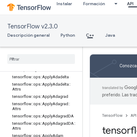
Instalar
Formación
API
math_ops
nn_ops
no_op
TensorFlow v2.3.0
parsing_ops
random_ops
Descripción general
Python
C++
Java
sparse_ops
state
_
ops
string
_
ops
training
_
ops
Conozca 
Descripción general
tensorflow
::
ops
::
Apply
Adadelta
tensorflow
::
ops
::
Apply
Adadelta
::
Attrs
preferido. Las tr
tensorflow
::
ops
::
Apply
Adagrad
tensorflow
::
ops
::
Apply
Adagrad
::
Attrs
TensorFlow
API
tensorflow
::
ops
::
Apply
Adagrad
DA
tensorflow
::
ops
::
Apply
Adagrad
DA
::
tensor
Attrs
tensorflow
::
ops
::
Apply
Adam