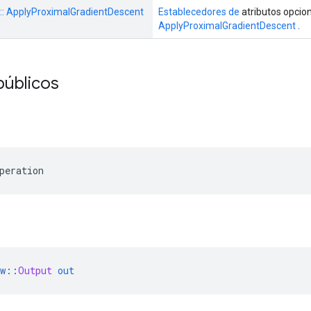
s :: ApplyProximalGradientDescent
Establecedores de
atributos opcio
ApplyProximalGradientDescent
.
públicos
peration
w
::
Output
out