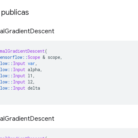
 publicas
al
Gradient
Descent
malGradientDescent
(
ensorflow
::
Scope
&
 scope
,
low
::
Input
var
,
low
::
Input
 alpha
,
low
::
Input
 l1
,
low
::
Input
 l2
,
low
::
Input
 delta
al
Gradient
Descent