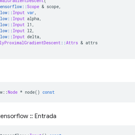
malGradientDescent
(
ensorflow
::
Scope
&
 scope
,
low
::
Input
var
,
low
::
Input
 alpha
,
low
::
Input
 l1
,
low
::
Input
 l2
,
low
::
Input
 delta
,
lyProximalGradientDescent
::
Attrs
&
 attrs
w
::
Node
*
 node
()
const
ensorflow
::
Entrada