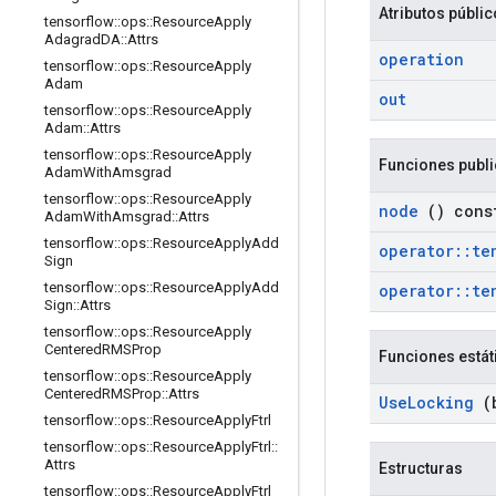
Atributos públi
tensorflow
::
ops
::
Resource
Apply
Adagrad
DA
::
Attrs
operation
tensorflow
::
ops
::
Resource
Apply
Adam
out
tensorflow
::
ops
::
Resource
Apply
Adam
::
Attrs
tensorflow
::
ops
::
Resource
Apply
Funciones publ
Adam
With
Amsgrad
tensorflow
::
ops
::
Resource
Apply
node
() cons
Adam
With
Amsgrad
::
Attrs
tensorflow
::
ops
::
Resource
Apply
Add
operator
::
te
Sign
tensorflow
::
ops
::
Resource
Apply
Add
operator
::
te
Sign
::
Attrs
tensorflow
::
ops
::
Resource
Apply
Centered
RMSProp
Funciones estát
tensorflow
::
ops
::
Resource
Apply
Centered
RMSProp
::
Attrs
Use
Locking
(b
tensorflow
::
ops
::
Resource
Apply
Ftrl
tensorflow
::
ops
::
Resource
Apply
Ftrl
::
Attrs
Estructuras
tensorflow
::
ops
::
Resource
Apply
Ftrl