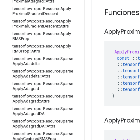
Proximal
Adagrad
::
Attrs
tensorflow
::
ops
::
Resource
Apply
Funciones
Proximal
Gradient
Descent
tensorflow
::
ops
::
Resource
Apply
Proximal
Gradient
Descent
::
Attrs
Apply
Proxim
tensorflow
::
ops
::
Resource
Apply
RMSProp
tensorflow
::
ops
::
Resource
Apply
ApplyProxi
RMSProp
::
Attrs
const
::
t
tensorflow
::
ops
::
Resource
Sparse
::
tensorf
Apply
Adadelta
::
tensorf
tensorflow
::
ops
::
Resource
Sparse
::
tensorf
Apply
Adadelta
::
Attrs
::
tensorf
tensorflow
::
ops
::
Resource
Sparse
::
tensorf
Apply
Adagrad
)
tensorflow
::
ops
::
Resource
Sparse
Apply
Adagrad
::
Attrs
tensorflow
::
ops
::
Resource
Sparse
Apply
Adagrad
DA
Apply
Proxim
tensorflow
::
ops
::
Resource
Sparse
Apply
Adagrad
DA
::
Attrs
tensorflow
::
ops
::
Resource
Sparse
Apply
Centered
RMSProp