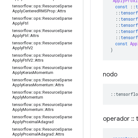
ApplyProxi
const
::
t
tensorflow
::
ops
::
Resource
Sparse
Apply
Centered
RMSProp
::
Attrs
::
tensorf
::
tensorf
tensorflow
::
ops
::
Resource
Sparse
Apply
Ftrl
::
tensorf
::
tensorf
tensorflow
::
ops
::
Resource
Sparse
Apply
Ftrl
::
Attrs
::
tensorf
const
App
tensorflow
::
ops
::
Resource
Sparse
Apply
Ftrl
V2
)
tensorflow
::
ops
::
Resource
Sparse
Apply
Ftrl
V2
::
Attrs
tensorflow
::
ops
::
Resource
Sparse
Apply
Keras
Momentum
nodo
tensorflow
::
ops
::
Resource
Sparse
Apply
Keras
Momentum
::
Attrs
tensorflow
::
ops
::
Resource
Sparse
::
tensorflo
Apply
Momentum
tensorflow
::
ops
::
Resource
Sparse
Apply
Momentum
::
Attrs
tensorflow
::
ops
::
Resource
Sparse
operador
::
t
Apply
Proximal
Adagrad
tensorflow
::
ops
::
Resource
Sparse
Apply
Proximal
Adagrad
::
Attrs