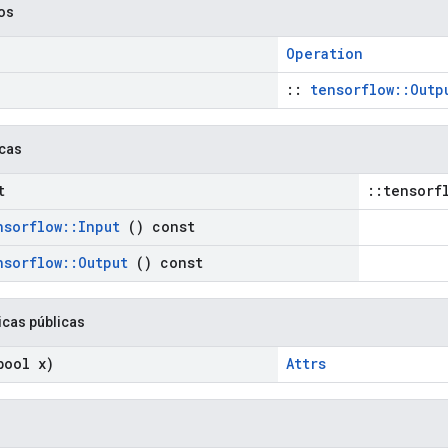
cos
Operation
::
tensorflow::Outp
icas
t
::tensorf
nsorflow
::
Input
() const
nsorflow
::
Output
() const
icas públicas
ool x)
Attrs