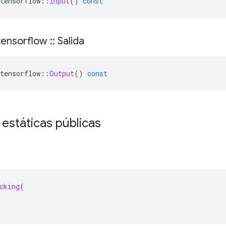
tensorflow
::
Input
()
const
ensorflow
::
Salida
tensorflow
::
Output
()
const
 estáticas públicas
cking
(