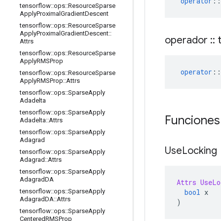
operator
::
tensorflow
::
ops
::
Resource
Sparse
Apply
Proximal
Gradient
Descent
tensorflow
::
ops
::
Resource
Sparse
Apply
Proximal
Gradient
Descent
::
operador
::
t
Attrs
tensorflow
::
ops
::
Resource
Sparse
Apply
RMSProp
operator
::
tensorflow
::
ops
::
Resource
Sparse
Apply
RMSProp
::
Attrs
tensorflow
::
ops
::
Sparse
Apply
Adadelta
tensorflow
::
ops
::
Sparse
Apply
Funciones
Adadelta
::
Attrs
tensorflow
::
ops
::
Sparse
Apply
Adagrad
Use
Locking
tensorflow
::
ops
::
Sparse
Apply
Adagrad
::
Attrs
tensorflow
::
ops
::
Sparse
Apply
Adagrad
DA
Attrs
UseLo
bool
 x
tensorflow
::
ops
::
Sparse
Apply
Adagrad
DA
::
Attrs
)
tensorflow
::
ops
::
Sparse
Apply
Centered
RMSProp