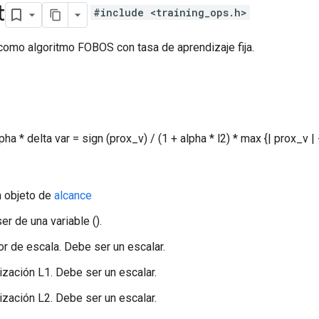
t
#include <training_ops.h>
' como algoritmo FOBOS con tasa de aprendizaje fija.
pha * delta var = sign (prox_v) / (1 + alpha * l2) * max {| prox_v | 
n objeto de
alcance
er de una variable ().
tor de escala. Debe ser un escalar.
rización L1. Debe ser un escalar.
rización L2. Debe ser un escalar.