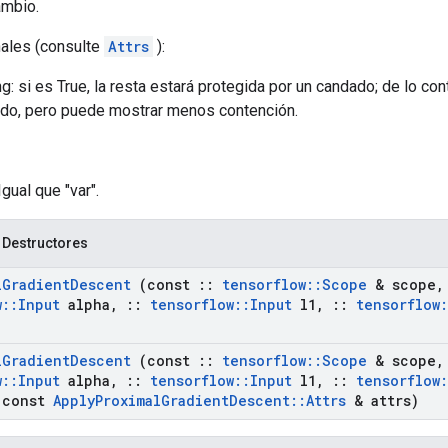
ambio.
nales (consulte
Attrs
):
g: si es True, la resta estará protegida por un candado; de lo co
ido, pero puede mostrar menos contención.
Igual que "var".
 Destructores
l
Gradient
Descent
(const
::
tensorflow
::
Scope
& scope
,
w
::
Input
alpha
,
::
tensorflow
::
Input
l1
,
::
tensorflow
:
l
Gradient
Descent
(const
::
tensorflow
::
Scope
& scope
,
w
::
Input
alpha
,
::
tensorflow
::
Input
l1
,
::
tensorflow
:
const
Apply
Proximal
Gradient
Descent
::
Attrs
& attrs)