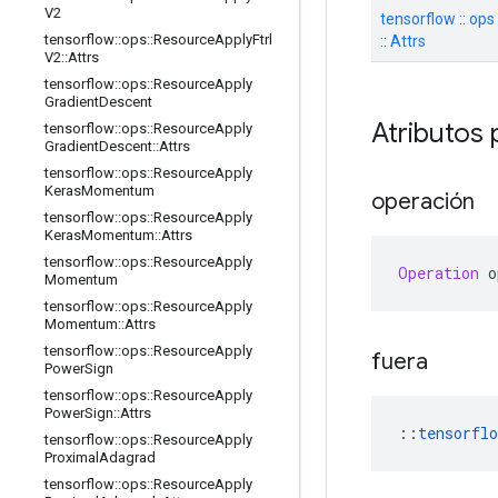
V2
tensorflow :: op
tensorflow
::
ops
::
Resource
Apply
Ftrl
:: Attrs
V2
::
Attrs
tensorflow
::
ops
::
Resource
Apply
Gradient
Descent
Atributos 
tensorflow
::
ops
::
Resource
Apply
Gradient
Descent
::
Attrs
tensorflow
::
ops
::
Resource
Apply
Keras
Momentum
operación
tensorflow
::
ops
::
Resource
Apply
Keras
Momentum
::
Attrs
tensorflow
::
ops
::
Resource
Apply
Operation
 o
Momentum
tensorflow
::
ops
::
Resource
Apply
Momentum
::
Attrs
tensorflow
::
ops
::
Resource
Apply
fuera
Power
Sign
tensorflow
::
ops
::
Resource
Apply
Power
Sign
::
Attrs
::
tensorflo
tensorflow
::
ops
::
Resource
Apply
Proximal
Adagrad
tensorflow
::
ops
::
Resource
Apply