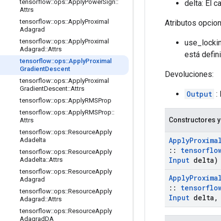
tensorflow
::
ops
::
Apply
Power
Sign
::
delta: El c
Attrs
tensorflow
::
ops
::
Apply
Proximal
Atributos opcio
Adagrad
tensorflow
::
ops
::
Apply
Proximal
use_lockin
Adagrad
::
Attrs
está defin
tensorflow
::
ops
::
Apply
Proximal
Gradient
Descent
Devoluciones:
tensorflow
::
ops
::
Apply
Proximal
Gradient
Descent
::
Attrs
Output
: 
tensorflow
::
ops
::
Apply
RMSProp
tensorflow
::
ops
::
Apply
RMSProp
::
Constructores y
Attrs
tensorflow
::
ops
::
Resource
Apply
Apply
Proxima
Adadelta
::
tensorflo
tensorflow
::
ops
::
Resource
Apply
Input
delta)
Adadelta
::
Attrs
tensorflow
::
ops
::
Resource
Apply
Apply
Proxima
Adagrad
::
tensorflo
tensorflow
::
ops
::
Resource
Apply
Input
delta
,
Adagrad
::
Attrs
tensorflow
::
ops
::
Resource
Apply
Adagrad
DA