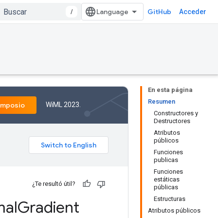
/
GitHub
Acceder
En esta página
Resumen
WiML 2023.
imposio
Constructores y
Destructores
Atributos
públicos
Funciones
publicas
Funciones
estáticas
¿Te resultó útil?
públicas
Estructuras
mal
Gradient
Atributos públicos