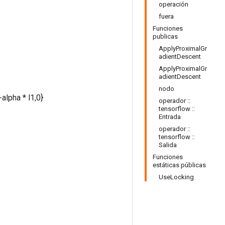
operación
fuera
Funciones
publicas
ApplyProximalGr
adientDescent
ApplyProximalGr
adientDescent
nodo
-alpha * l1,0}
operador ::
tensorflow ::
Entrada
operador ::
tensorflow ::
Salida
Funciones
estáticas públicas
UseLocking