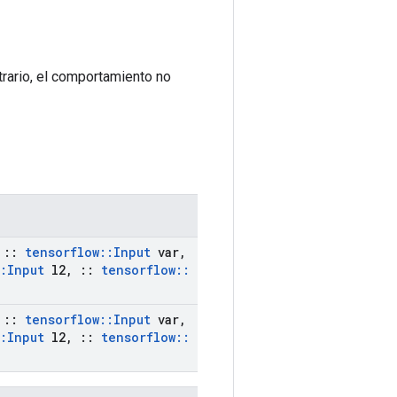
ntrario, el comportamiento no
::
tensorflow
::
Input
var
,
:
Input
l2
,
::
tensorflow
::
::
tensorflow
::
Input
var
,
:
Input
l2
,
::
tensorflow
::