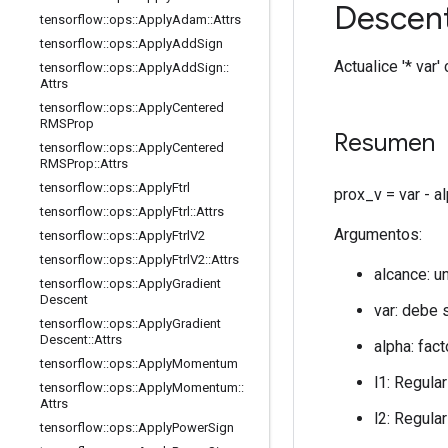
Descen
tensorflow
::
ops
::
Apply
Adam
::
Attrs
tensorflow
::
ops
::
Apply
Add
Sign
Actualice '* var
tensorflow
::
ops
::
Apply
Add
Sign
::
Attrs
tensorflow
::
ops
::
Apply
Centered
RMSProp
Resumen
tensorflow
::
ops
::
Apply
Centered
RMSProp
::
Attrs
tensorflow
::
ops
::
Apply
Ftrl
prox_v = var - al
tensorflow
::
ops
::
Apply
Ftrl
::
Attrs
Argumentos:
tensorflow
::
ops
::
Apply
Ftrl
V2
tensorflow
::
ops
::
Apply
Ftrl
V2
::
Attrs
alcance: u
tensorflow
::
ops
::
Apply
Gradient
Descent
var: debe s
tensorflow
::
ops
::
Apply
Gradient
Descent
::
Attrs
alpha: fac
tensorflow
::
ops
::
Apply
Momentum
l1: Regula
tensorflow
::
ops
::
Apply
Momentum
::
Attrs
l2: Regula
tensorflow
::
ops
::
Apply
Power
Sign