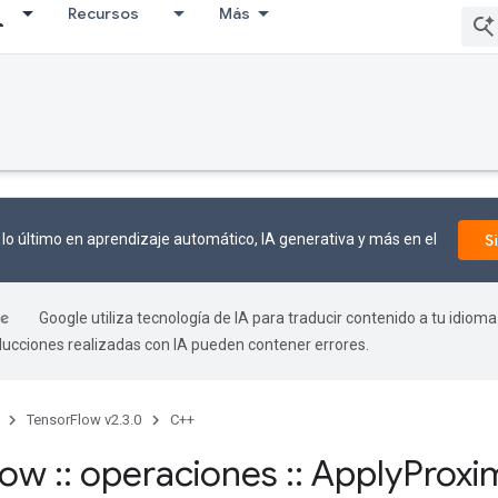
Recursos
Más
lo último en aprendizaje automático, IA generativa y más en el
S
Google utiliza tecnología de IA para traducir contenido a tu idioma
aducciones realizadas con IA pueden contener errores.
TensorFlow v2.3.0
C++
flow
::
operaciones
::
Apply
Proxi